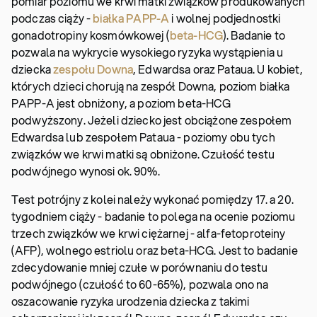
pomiar poziomu we krwi matki związków produkowanych
podczas ciąży -
białka PAPP-A
i wolnej podjednostki
gonadotropiny kosmówkowej (
beta-HCG
). Badanie to
pozwala na wykrycie wysokiego ryzyka wystąpienia u
dziecka
zespołu Downa
, Edwardsa oraz Pataua. U kobiet,
których dzieci chorują na zespół Downa, poziom białka
PAPP-A jest obniżony, a poziom beta-HCG
podwyższony. Jeżeli dziecko jest obciążone zespołem
Edwardsa lub zespołem Pataua - poziomy obu tych
związków we krwi matki są obniżone. Czułość testu
podwójnego wynosi ok. 90%.
Test potrójny z kolei należy wykonać pomiędzy 17. a 20.
tygodniem ciąży - badanie to polega na ocenie poziomu
trzech związków we krwi ciężarnej - alfa-fetoproteiny
(AFP), wolnego estriolu oraz beta-HCG. Jest to badanie
zdecydowanie mniej czułe w porównaniu do testu
podwójnego (czułość to 60-65%), pozwala ono na
oszacowanie ryzyka urodzenia dziecka z takimi