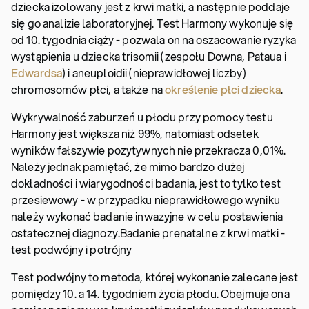
dziecka izolowany jest z krwi matki, a następnie poddaje
się go analizie laboratoryjnej. Test Harmony wykonuje się
od 10. tygodnia ciąży - pozwala on na oszacowanie ryzyka
wystąpienia u dziecka trisomii (zespołu Downa, Pataua i
Edwardsa
) i aneuploidii (nieprawidłowej liczby)
chromosomów płci, a także na
określenie płci dziecka
.
Wykrywalność zaburzeń u płodu przy pomocy testu
Harmony jest większa niż 99%, natomiast odsetek
wyników fałszywie pozytywnych nie przekracza 0,01%.
Należy jednak pamiętać, że mimo bardzo dużej
dokładności i wiarygodności badania, jest to tylko test
przesiewowy - w przypadku nieprawidłowego wyniku
należy wykonać badanie inwazyjne w celu postawienia
ostatecznej diagnozy.
Badanie prenatalne z krwi matki -
test podwójny i potrójny
Test podwójny to metoda, której wykonanie zalecane jest
pomiędzy 10. a 14. tygodniem życia płodu. Obejmuje ona