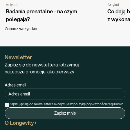
Artykuł
Artykuł
PORADNIK
CIĄŻA I MACIERZYŃSTWO
PORADNIK
Badania prenatalne - na czym 
Co dają b
polegają?
z wykona
Zobacz wszystkie
Newsletter
Zapisz się do newslettera i otrzymuj
najlepsze promocje jako pierwszy
Adres email
Zapisując się do newslettera akceptujesz politykę prywatności i regulamin.
Zapisz mnie
O Longevity+