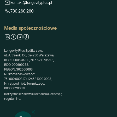
kontakt@longevityplus.pl
730 260 260
Media społecznościowe
Longevity Plus Spółka z o.o.
ul. Jutrzenki 100, 02-230 Warszawa,
KRS: 0000578730, NIP: 5213708501,
BDO: 000699253,
REGON: 362668683,
NR konta bankowego:
75 1600 0003 1741 2452 1000 0003,
Nr rej. podmiotu leczniczego:
000000200611.
Korzystanie z serwisu oznacza akceptację 
regulaminu.