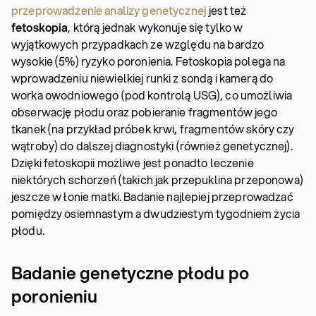
przeprowadzenie analizy genetycznej
jest też
fetoskopia
, którą jednak wykonuje się tylko w
wyjątkowych przypadkach ze względu na bardzo
wysokie (5%) ryzyko poronienia. Fetoskopia polega na
wprowadzeniu niewielkiej runki z sondą i kamerą do
worka owodniowego (pod kontrolą USG), co umożliwia
obserwację płodu oraz pobieranie fragmentów jego
tkanek (na przykład próbek krwi, fragmentów skóry czy
wątroby) do dalszej diagnostyki (również genetycznej).
Dzięki fetoskopii możliwe jest ponadto leczenie
niektórych schorzeń (takich jak przepuklina przeponowa)
jeszcze w łonie matki. Badanie najlepiej przeprowadzać
pomiędzy osiemnastym a dwudziestym tygodniem życia
płodu.
Badanie genetyczne płodu po
poronieniu