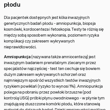
płodu
Dla pacjentek dostępnych jest kilka inwazyjnych
genetycznych badań płodu - amniopunkcja, biopsja
kosmówki, kordocenteza i fetoskopia. Testy te różnią się
między sobą sposobem wykonania, poziomem ryzyka
komplikacji czy zakresem wykrywanych
nieprawidłowości.
Amniopunkcja
(nazywana także amniocentezą) jest
inwazyjnym badaniem prenatalnym zlecanym przez
specjalistów najczęściej - test ten cechuje się bowiem
dużym zakresem wykrywanych schorzeń oraz
najmniejszym spośród wszystkich testów inwazyjnych
ryzykiem powikłań (ryzyko to wynosi 1%). Amniopunkcja
polega na pobraniu przez powłoki brzuszne (pod
kontrolą USG) próbki płynu owodniowego - w płynie tym
znajdują się złuszczone komórki płodu, które stanowią
materiał do dalszych badań. Dzięki amniopunkcji możliwe