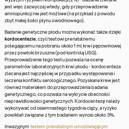
jest więc zazwyczaj wtedy, gdy przeprowadzenie
amniopunkcji nie jest możliwe (na przykład z powodu
zbyt małej ilości płynu owodniowego).
Badanie genetyczne płodu można wykonać także dzięki
kordocentezie
, czyli testowi prenatalnemu
polegającemu na pobraniu około 1 ml krwi pępowinowej
przez powłoki brzuszne (pod kontrolą USG).
Przeprowadzenie tego testu pozwala na ocenę
parametrów laboratoryjnych krwi płodu - kordocenteza
zlecana jest najczęściej w przypadku występowania i
leczenia konfliktu serologicznego. Pozyskana krew jest
również materiałem do przeprowadzenia badania
genetycznego, co pozwala na wykrycie obecności
nieprawidłowości genetycznych. Kordocentezę należy
wykonywać od osiemnastego tygodnia ciąży, a ryzyko
powikłań związane z tym badaniem wynosi około 3%.
Inwazyjnym
testem prenatalnym umożliwiającym