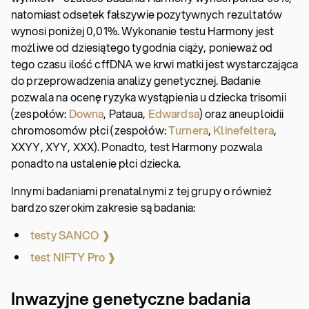
natomiast odsetek fałszywie pozytywnych rezultatów
wynosi poniżej 0,01%. Wykonanie testu Harmony jest
możliwe od dziesiątego tygodnia ciąży, ponieważ od
tego czasu ilość cffDNA we krwi matki jest wystarczająca
do przeprowadzenia analizy genetycznej. Badanie
pozwala na ocenę ryzyka wystąpienia u dziecka trisomii
(zespołów:
Downa
, Pataua,
Edwardsa
) oraz aneuploidii
chromosomów płci (zespołów:
Turnera
,
Klinefeltera
,
XXYY, XYY, XXX). Ponadto, test Harmony pozwala
ponadto na ustalenie płci dziecka.
Innymi badaniami prenatalnymi z tej grupy o również
bardzo szerokim zakresie są badania:
testy SANCO ❱
test NIFTY Pro ❱
Inwazyjne genetyczne badania