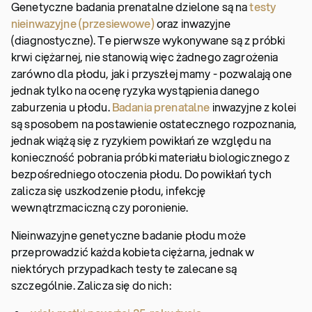
Genetyczne badania prenatalne dzielone są na
testy
nieinwazyjne (przesiewowe)
oraz inwazyjne
(diagnostyczne). Te pierwsze wykonywane są z próbki
krwi ciężarnej, nie stanowią więc żadnego zagrożenia
zarówno dla płodu, jak i przyszłej mamy - pozwalają one
jednak tylko na ocenę ryzyka wystąpienia danego
zaburzenia u płodu.
Badania prenatalne
inwazyjne z kolei
są sposobem na postawienie ostatecznego rozpoznania,
jednak wiążą się z ryzykiem powikłań ze względu na
konieczność pobrania próbki materiału biologicznego z
bezpośredniego otoczenia płodu. Do powikłań tych
zalicza się uszkodzenie płodu, infekcję
wewnątrzmaciczną czy poronienie.
Nieinwazyjne genetyczne badanie płodu może
przeprowadzić każda kobieta ciężarna, jednak w
niektórych przypadkach testy te zalecane są
szczególnie. Zalicza się do nich: