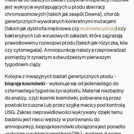
jest wykrycie występujących u płodu aberracji
chromosomowych (takich jak zespół Downa), chorób
genetycznych wywołanych konkretnymi mutacjami
(takich jak dystrofia mięśniowa czy
mukowiscydoza
) czy
bakteryjnych lub wirusowych zakażeń, które zagrażają
prawidłowemu rozwojowi płodu (takich jak różyczka, kiła
czy cytomegalia). Amniopunkcję należy przeprowadzać
pomiędzy trzynastym a dwudziestym pierwszym
tygodniem ciąży.
Kolejne z inwazyjnych badań genetycznych płodu -
biopsję kosmówki
- wykonuje się od jedenastego do
czternastego tygodnia życia płodu. Materiał niezbędny
do analizy, czyli kosmki kosmówki, pobierane są przez
powłoki brzuszne lub przez szyjkę macicy pod kontrolą
USG. Zakres nieprawidłowości wykrywany dzięki temu
badaniu jest nieco węższy w porównaniu do
amniopunkcji, biopsja kosmówki obciążona jest ponadto
wyższym ryzykiem komplikacji (2%) - badanie zlecane