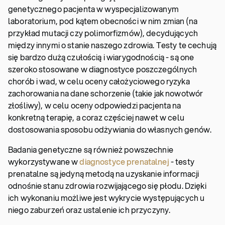
genetycznego pacjenta w wyspecjalizowanym
laboratorium, pod kątem obecności w nim zmian (na
przykład mutacji czy polimorfizmów), decydujących
między innymi o stanie naszego zdrowia. Testy te cechują
się bardzo dużą czułością i wiarygodnością - są one
szeroko stosowane w diagnostyce poszczególnych
chorób i wad, w celu oceny całożyciowego ryzyka
zachorowania na dane schorzenie (takie jak nowotwór
złośliwy), w celu oceny odpowiedzi pacjenta na
konkretną terapię, a coraz częściej nawet w celu
dostosowania sposobu odżywiania do własnych genów.
Badania genetyczne są również powszechnie
wykorzystywane w
diagnostyce prenatalnej
- testy
prenatalne są jedyną metodą na uzyskanie informacji
odnośnie stanu zdrowia rozwijającego się płodu. Dzięki
ich wykonaniu możliwe jest wykrycie występujących u
niego zaburzeń oraz ustalenie ich przyczyny.