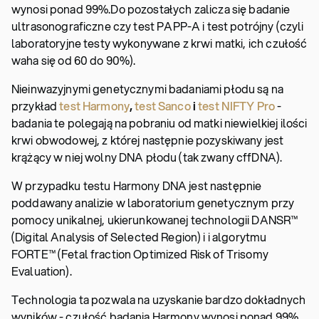
wynosi ponad 99%.
Do pozostałych zalicza się badanie
ultrasonograficzne czy test PAPP-A i test potrójny (czyli
laboratoryjne testy wykonywane z krwi matki, ich czułość
waha się od 60 do 90%).
Nieinwazyjnymi genetycznymi badaniami płodu są na
przykład
test Harmony
,
test Sanco
i
test NIFTY Pro
-
badania te polegają na pobraniu od matki niewielkiej ilości
krwi obwodowej, z której następnie pozyskiwany jest
krążący w niej wolny DNA płodu (tak zwany cffDNA).
W przypadku testu Harmony DNA jest następnie
poddawany analizie w laboratorium genetycznym przy
pomocy unikalnej, ukierunkowanej technologii DANSR™
(Digital Analysis of Selected Region) i i algorytmu
FORTE™ (Fetal fraction Optimized Risk of Trisomy
Evaluation).
Technologia ta pozwala na uzyskanie bardzo dokładnych
wyników - czułość badania Harmony wynosi ponad 99%,