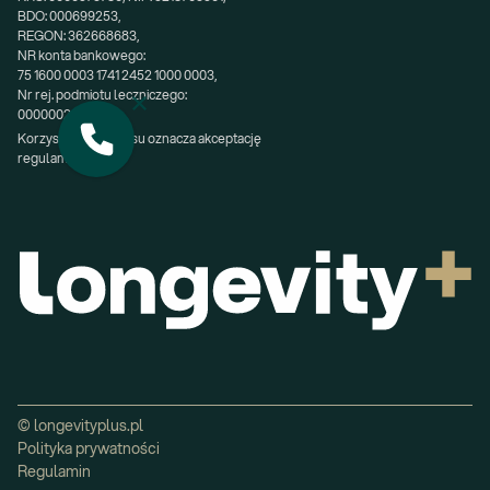
BDO: 000699253,
REGON: 362668683,
NR konta bankowego:
75 1600 0003 1741 2452 1000 0003,
Nr rej. podmiotu leczniczego:
000000200611.
Korzystanie z serwisu oznacza akceptację 
regulaminu.
© longevityplus.pl
Polityka prywatności
Regulamin