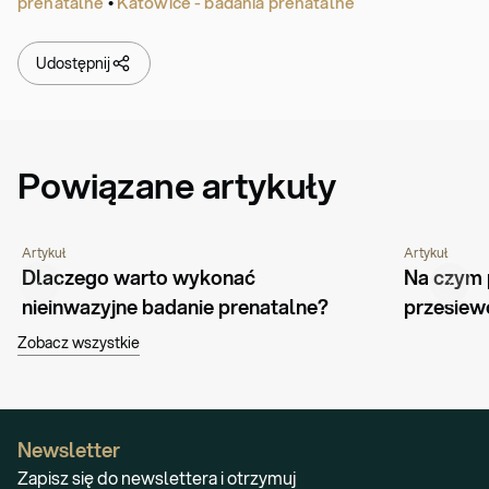
prenatalne
•
Katowice - badania prenatalne
Udostępnij
Powiązane artykuły
Artykuł
Artykuł
CIĄŻA I MACIERZYŃSTWO
PORADNIK
CIĄŻA I MA
Dlaczego warto wykonać 
Na czym 
nieinwazyjne badanie prenatalne?
przesiew
Zobacz wszystkie
Newsletter
Zapisz się do newslettera i otrzymuj