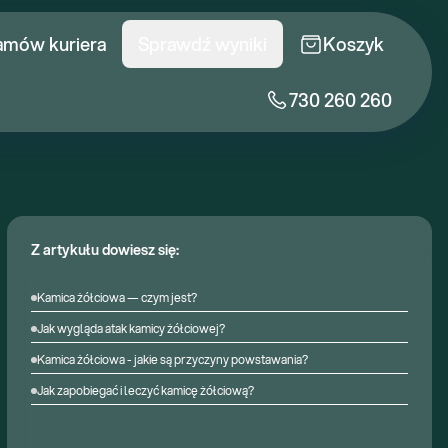
amów kuriera
Sprawdź wyniki
Koszyk
730 260 260
Z artykułu dowiesz się:
Kamica żółciowa — czym jest?
Jak wygląda atak kamicy żółciowej?
Kamica żółciowa - jakie są przyczyny powstawania?
Jak zapobiegać i leczyć kamicę żółciową?