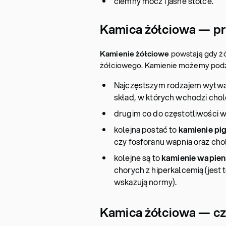
ciemny mocz i jasne stolce.
Kamica żółciowa — p
Kamienie żółciowe
powstają gdy żó
żółciowego. Kamienie możemy podzie
Najczęstszym rodzajem wytwa
skład, w których wchodzi chole
drugim co do częstotliwości 
kolejna postać to
kamienie p
czy fosforanu wapnia oraz chole
kolejne są to
kamienie wapien
chorych z hiperkalcemią (jest 
wskazują normy).
Kamica żółciowa — cz