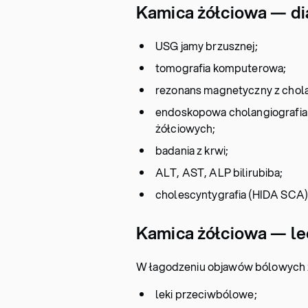
Kamica żółciowa — d
USG jamy brzusznej;
tomografia komputerowa;
rezonans magnetyczny z chola
endoskopowa cholangiografia
żółciowych;
badania z krwi;
ALT, AST, ALP bilirubiba;
cholescyntygrafia (HIDA SCA)
Kamica żółciowa — le
W łagodzeniu objawów bólowych z
leki przeciwbólowe;