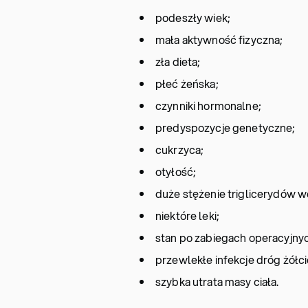
podeszły wiek;
mała aktywność fizyczna;
zła dieta;
płeć żeńska;
czynniki hormonalne;
predyspozycje genetyczne;
cukrzyca;
otyłość;
duże stężenie triglicerydów w
niektóre leki;
stan po zabiegach operacyjnych
przewlekłe infekcje dróg żółc
szybka utrata masy ciała.