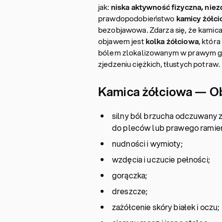
jak:
niska aktywność fizyczna, niezd
prawdopodobieństwo
kamicy żółc
bezobjawowa. Zdarza się, że kamica
objawem jest
kolka żółciowa
, któr
bólem zlokalizowanym w prawym gó
zjedzeniu ciężkich, tłustych potraw
Kamica żółciowa — O
silny ból brzucha odczuwany 
do pleców lub prawego ramien
nudności i wymioty;
wzdęcia i uczucie pełności;
gorączka;
dreszcze;
zażółcenie skóry białek i oczu;