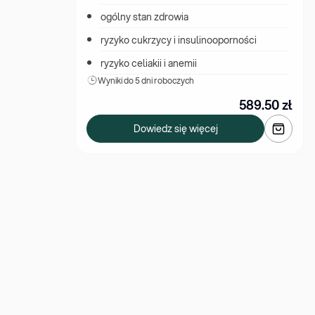
ogólny stan zdrowia
ryzyko cukrzycy i insulinooporności
ryzyko celiakii i anemii
Wyniki 
do 5 dni roboczych
589.50
zł
Dowiedz się więcej