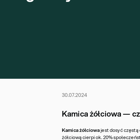
30.07.2024
Kamica żółciowa — cz
Kamica żółciowa
jest dosyć częst
żółciową cierpi ok. 20% społeczeń