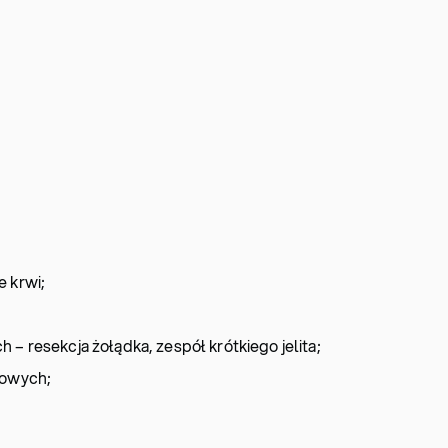
e krwi;
 – resekcja żołądka, zespół krótkiego jelita;
iowych;