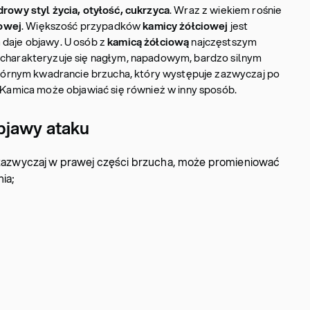
rowy styl życia, otyłość, cukrzyca
. Wraz z wiekiem rośnie
iowej
. Większość przypadków
kamicy żółciowej
jest
 daje objawy. U osób z
kamicą żółciową
najczęstszym
a charakteryzuje się nagłym, napadowym, bardzo silnym
rnym kwadrancie brzucha, który występuje zazwyczaj po
. Kamica może objawiać się również w inny sposób.
bjawy ataku
zazwyczaj w prawej części brzucha, może promieniować
ia;