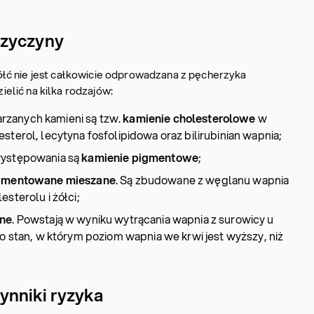
rzyczyny
łć nie jest całkowicie odprowadzana z pęcherzyka
lić na kilka rodzajów:
rzanych kamieni są tzw.
kamienie cholesterolowe
w
sterol, lecytyna fosfolipidowa oraz bilirubinian wapnia;
występowania są
kamienie pigmentowe
;
igmentowane mieszane
. Są zbudowane z węglanu wapnia
sterolu i żółci;
ne
. Powstają w wyniku wytrącania wapnia z surowicy u
to stan, w którym poziom wapnia we krwi jest wyższy, niż
ynniki ryzyka