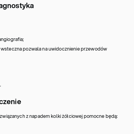
iagnostyka
ngiografia;
 wsteczna pozwala na uwidocznienie przewodów
.
czenie
wiązanych z napadem kolki żółciowej pomocne będą: