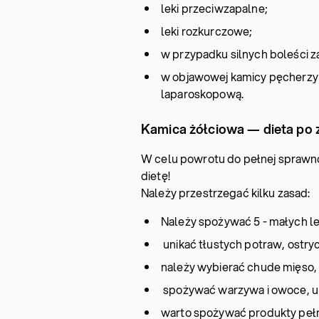
leki przeciwzapalne;
leki rozkurczowe;
w przypadku silnych boleści z
w objawowej kamicy pęcherzyk
laparoskopową.
Kamica żółciowa — dieta po 
W celu powrotu do pełnej sprawno
dietę!
Należy przestrzegać kilku zasad:
Należy spożywać 5 - małych l
unikać tłustych potraw, ostr
należy wybierać chude mięso, 
spożywać warzywa i owoce, uni
warto spożywać produkty pełn