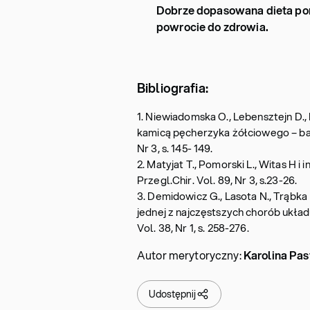
Dobrze dopasowana dieta po
powrocie do zdrowia.
Bibliografia:
1. Niewiadomska O., Lebensztejn D., B
kamicą pęcherzyka żółciowego – b
Nr 3, s. 145- 149.
2. Matyjat T., Pomorski L., Witas H i
Przegl.Chir. Vol. 89, Nr 3, s.23-26.
3. Demidowicz G., Lasota N., Trąbka 
jednej z najczęstszych chorób ukła
Vol. 38, Nr 1, s. 258-276.
Autor merytoryczny:
Karolina Pas
Udostępnij