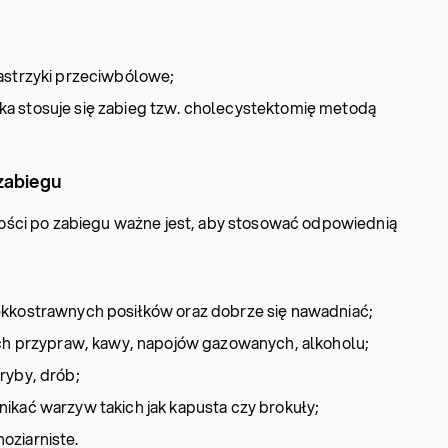
astrzyki przeciwbólowe;
a stosuje się zabieg tzw. cholecystektomię metodą
zabiegu
ści po zabiegu ważne jest, aby stosować odpowiednią
ekkostrawnych posiłków oraz dobrze się nawadniać;
ych przypraw, kawy, napojów gazowanych, alkoholu;
ryby, drób;
kać warzyw takich jak kapusta czy brokuły;
oziarniste.