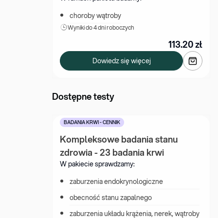
choroby wątroby
Wyniki 
do 4 dni roboczych
113.20
zł
Dowiedz się więcej
Dostępne testy
BADANIA KRWI - CENNIK
Kompleksowe badania stanu 
zdrowia - 23 badania krwi
W pakiecie sprawdzamy:
zaburzenia endokrynologiczne
obecność stanu zapalnego
zaburzenia układu krążenia, nerek, wątroby