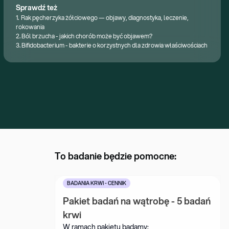
Sprawdź też
1.
Rak pęcherzyka żółciowego — objawy, diagnostyka, leczenie,
rokowania
2.
Ból brzucha - jakich chorób może być objawem?
3.
Bifidobacterium - bakterie o korzystnych dla zdrowia właściwościach
To badanie będzie pomocne:
BADANIA KRWI - CENNIK
Pakiet badań na wątrobę - 5 badań 
krwi
W ramach pakietu badamy: