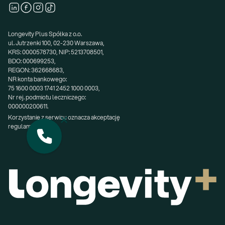
Longevity Plus Spółka z o.o.
ul. Jutrzenki 100, 02-230 Warszawa,
KRS: 0000578730, NIP: 5213708501,
BDO: 000699253,
REGON: 362668683,
NR konta bankowego:
75 1600 0003 1741 2452 1000 0003,
Nr rej. podmiotu leczniczego:
000000200611.
Korzystanie z serwisu oznacza akceptację 
regulaminu.