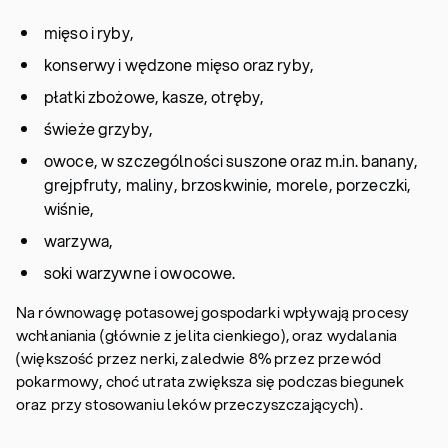
mięso i ryby,
konserwy i wędzone mięso oraz ryby,
płatki zbożowe, kasze, otręby,
świeże grzyby,
owoce, w szczególności suszone oraz m.in. banany,
grejpfruty, maliny, brzoskwinie, morele, porzeczki,
wiśnie,
warzywa,
soki warzywne i owocowe.
Na równowagę potasowej gospodarki wpływają procesy
wchłaniania (głównie z jelita cienkiego), oraz wydalania
(większość przez nerki, zaledwie 8% przez przewód
pokarmowy, choć utrata zwiększa się podczas biegunek
oraz przy stosowaniu leków przeczyszczających).