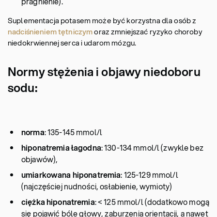
pragnienie).
Suplementacja potasem może być korzystna dla osób z
nadciśnieniem tętniczym
oraz zmniejszać ryzyko choroby
niedokrwiennej serca i udarom mózgu.
Normy stężenia i objawy niedoboru
sodu:
norma
: 135-145 mmol/l
hiponatremia łagodna
: 130-134 mmol/l (zwykle bez
objawów),
umiarkowana hiponatremia
: 125-129 mmol/l
(najczęściej nudności, osłabienie, wymioty)
ciężka hiponatremia
: < 125 mmol/l (dodatkowo mogą
się pojawić bóle głowy, zaburzenia orientacji, a nawet