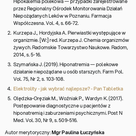
Hipokalemia polekowa — przypadki zarejestrowane
przez Regionalny Ośrodek Monitorowania Działań
Niepożądanych Leków w Poznaniu. Farmacja
Współczesna. Vol. 4, s. 66-72.
Kurzepa J., Hordyjska A. Pierwiastki występujące w
organizmie. [W:] red. Kurzepa J. Chemia organizmów
żywych. Radomskie Towarzystwo Naukowe. Radom,
2014, s. 5-16.
Szymańska J. (2019). Hiponatremia — polekowe
działanie niepożądane u osób starszych. Farm Pol.
Vol. 75, Nr 2, s. 103-108.
Elektrolity - jak wybrać najlepsze? - Pan Tabletka
Olędzka-Oręziak M., Woźniak P., Wardyn K. (2017).
Postępowanie diagnostyczne u pacjentów z
hiponatremią i zaburzeniami psychicznymi. Post N
Med. Vol. 30, Nr 9, s. 509-516.
Autor merytoryczny:
Mgr Paulina Łuczyńska