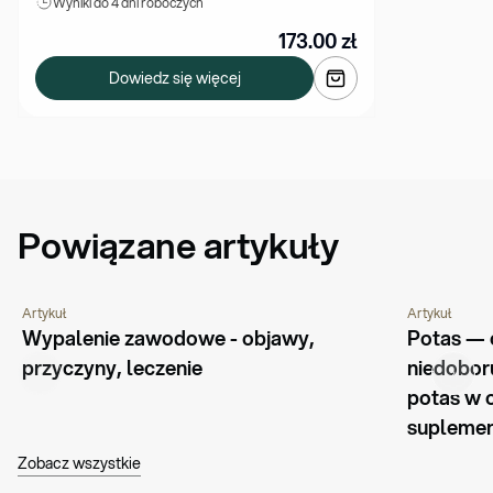
Wyniki 
do 4 dni roboczych
173.00
zł
Dowiedz się więcej
Powiązane artykuły
Artykuł
Artykuł
CHOROBY I SCHORZENIA
PORADNIK
CHOROBY I 
Wypalenie zawodowe - objawy, 
Potas — o
przyczyny, leczenie
niedobor
potas w o
supleme
Zobacz wszystkie