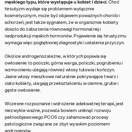
męskiego typu, które występuje u kobiet i dzieci
. Choć
hirsutyzm wydaje się problemem wyłącznie
kosmetycznym, może być objawem poważnych chorób i
schorzeń, jest także sygnałem, że w organizmie kobiety
doszło do zaburzenia równowagi hormonalnej i
nadprodukcji męskich hormonów. Pojawienie się hirustyzmu
wymaga więc pogłębionej diagnostyki i ustalenia przyczyn.
Okolice androgenozależne, w których pojawia się
owłosienie to policzki, górna warga, policzki, pogrubieniu i
wzmocnieniu ulegają również włosy tułowia i kończyn.
Jasne włosy mieszkowe naturalnie pokrywające twarz i
ciało kobiety, ulegają przekształceniu w ciemne, grube i
gęste owłosienie.
Wczesne rozpoznanie i wdrożenie adekwatnej terapii, jest
niezwykle ważne, pozwala bowiem uniknąć rozwoju
pełnoobjawowego PCOS czy zahamować procesy
patologiczne związane ze zbyt wysokim poziomem
androgenów.