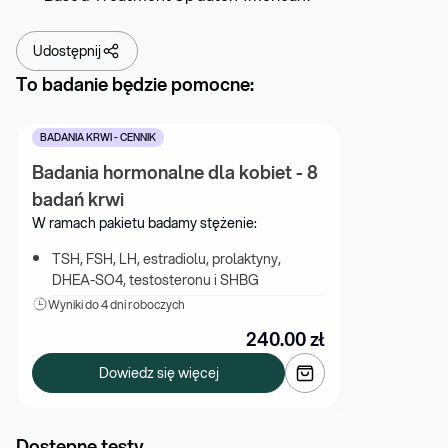
Udostępnij
To badanie będzie pomocne:
BADANIA KRWI - CENNIK
Badania hormonalne dla kobiet - 8 
badań krwi
W ramach pakietu badamy stężenie:
TSH, FSH, LH, estradiolu, prolaktyny, 
DHEA-SO4, testosteronu i SHBG
Wyniki 
do 4 dni roboczych
240.00
zł
Dowiedz się więcej
Dostępne testy