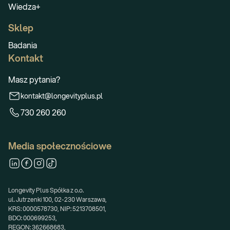
Wiedza+
Sklep
Badania
Kontakt
Masz pytania?
kontakt@longevityplus.pl
730 260 260
Media społecznościowe
Longevity Plus Spółka z o.o.
ul. Jutrzenki 100, 02-230 Warszawa,
KRS: 0000578730, NIP: 5213708501,
BDO: 000699253,
REGON: 362668683,