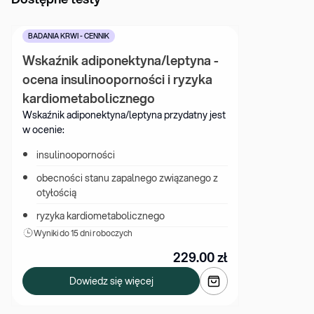
BADANIA KRWI - CENNIK
Wskaźnik adiponektyna/leptyna - 
ocena insulinooporności i ryzyka 
kardiometabolicznego
Wskaźnik adiponektyna/leptyna przydatny jest 
w ocenie:
insulinooporności
obecności stanu zapalnego związanego z 
otyłością
ryzyka kardiometabolicznego
Wyniki 
do 15 dni roboczych
229.00
zł
Dowiedz się więcej