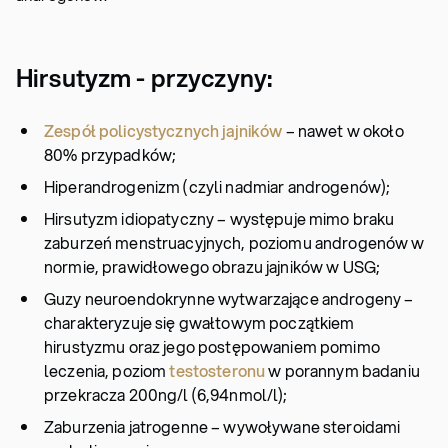
Hirsutyzm - przyczyny:
Zespół policystycznych jajników
– nawet w około
80% przypadków;
Hiperandrogenizm (czyli nadmiar androgenów);
Hirsutyzm idiopatyczny – występuje mimo braku
zaburzeń menstruacyjnych, poziomu androgenów w
normie, prawidłowego obrazu jajników w USG;
Guzy neuroendokrynne wytwarzające androgeny –
charakteryzuje się gwałtowym początkiem
hirustyzmu oraz jego postępowaniem pomimo
leczenia, poziom
testosteronu
w porannym badaniu
przekracza 200ng/l (6,94nmol/l);
Zaburzenia jatrogenne – wywoływane steroidami