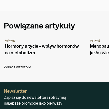
Powiązane artykuły
Artykuł
Artykuł
PORADNIK
ŻYWIENIE
CHOROBY I SCHORZENIA
PORADNIK
Hormony a tycie - wpływ hormonów 
Menopauza
na metabolizm
jakim wi
Zobacz wszystkie
Newsletter
Zapisz się do newslettera i otrzymuj
najlepsze promocje jako pierwszy