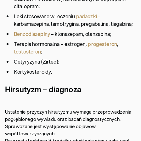
citalopram;
Leki stosowane w leczeniu
padaczki
–
karbamazepina, lamotrygina, pregabalina, tiagabina;
Benzodiazepiny
– klonazepam, olanzapina;
Terapia hormonalna – estrogen,
progesteron
,
testosteron
;
Cetyryzyna (Zirtec);
Kortykosteroidy.
Hirsutyzm – diagnoza
Ustalenie przyczyn hirsutyzmu wymaga przeprowadzenia
pogłębionego wywiadu oraz badań diagnostycznych.
Sprawdzane jest występowanie objawów
współtowarzyszących:
Przerostu łechtaczki, trądziku, obniżenia głosu, zaburzeń