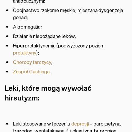
anabolicznymi;
Obojnactwo rzekome męskie, mieszana dysgenzeja
gonad;
Akromegalia;
Działanie niepożądane leków;
Hiperprolaktynemia (podwyższony poziom
prolaktyny
);
Choroby tarczycy
;
Zespół Cushinga
.
Leki, które mogą wywołać
hirsutyzm:
Leki stosowane w leczeniu
depresji
– paroksetyna,
trazodon, wenlafaksyna, fluoksetyna, bupropion,