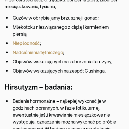
miesiączkowania; łysienia;
Guzów w obrębie jamy brzusznej i gonad;
Mlekotoku niezwiązanego z ciążą i karmieniem
piersią;
Niepłodność
;
Nadciśnienia tętniczego
;
Objawów wskazujących na zaburzenia tarczycy;
Objawów wskazujących na zespół Cushinga.
Hirsutyzm – badania:
Badania hormonalne – najlepiej wykonać je w
godzinach porannych, w fazie folikularnej,
ewentualnie jeśli krwawienie miesiączkowe nie
występuje, oznaczenie można wykonać po próbie
gestagenowej. W badaniu oznacza się stężenie