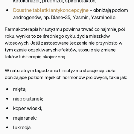
ketokonazol, prednizol, spironolakton;
Doustne tabletki antykoncepcyjne
– obniżają poziom
androgenów, np. Diane-35, Yasmin, Yasminelle.
Farmakoterapia hirsutyzmu powinna trwać co najmniej pół
roku, wynika to ze średniego cyklu życia mieszków
włosowych. Jeśli zastosowane leczenie nie przyniosło w
tym czasie oczekiwanych efektów, stosuje się zmianę
leków lub terapię skojarzoną.
W naturalnym łagodzeniu hirsutyzmu stosuje się zioła
obniżające poziom męskich hormonów płciowych, takie jak:
mięta;
niepokalanek;
koper włoski;
majeranek;
lukrecja.