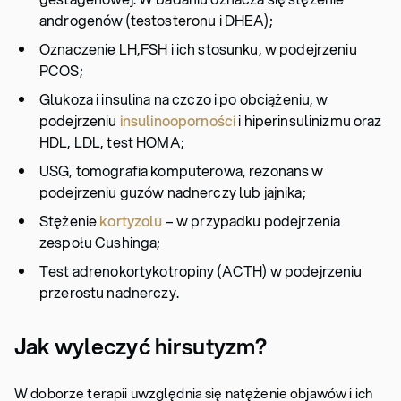
androgenów (testosteronu i DHEA);
Oznaczenie LH,FSH i ich stosunku, w podejrzeniu
PCOS;
Glukoza i insulina na czczo i po obciążeniu, w
podejrzeniu
insulinooporności
i hiperinsulinizmu oraz
HDL, LDL, test HOMA;
USG, tomografia komputerowa, rezonans w
podejrzeniu guzów nadnerczy lub jajnika;
Stężenie
kortyzolu
– w przypadku podejrzenia
zespołu Cushinga;
Test adrenokortykotropiny (ACTH) w podejrzeniu
przerostu nadnerczy.
Jak wyleczyć hirsutyzm?
W doborze terapii uwzględnia się natężenie objawów i ich