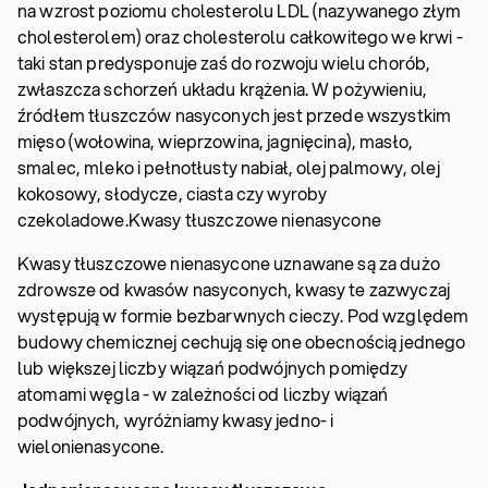
na wzrost poziomu cholesterolu LDL (nazywanego złym
cholesterolem) oraz cholesterolu całkowitego we krwi -
taki stan predysponuje zaś do rozwoju wielu chorób,
zwłaszcza schorzeń układu krążenia. W pożywieniu,
źródłem tłuszczów nasyconych jest przede wszystkim
mięso (wołowina, wieprzowina, jagnięcina), masło,
smalec, mleko i pełnotłusty nabiał, olej palmowy, olej
kokosowy, słodycze, ciasta czy wyroby
czekoladowe.
Kwasy tłuszczowe nienasycone
Kwasy tłuszczowe nienasycone uznawane są za dużo
zdrowsze od kwasów nasyconych, kwasy te zazwyczaj
występują w formie bezbarwnych cieczy. Pod względem
budowy chemicznej cechują się one obecnością jednego
lub większej liczby wiązań podwójnych pomiędzy
atomami węgla - w zależności od liczby wiązań
podwójnych, wyróżniamy kwasy jedno- i
wielonienasycone.