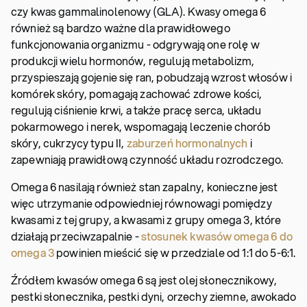
czy kwas gammalinolenowy (GLA). Kwasy omega 6
również są bardzo ważne dla prawidłowego
funkcjonowania organizmu - odgrywają one rolę w
produkcji wielu hormonów, regulują metabolizm,
przyspieszają gojenie się ran, pobudzają wzrost włosów i
komórek skóry, pomagają zachować zdrowe kości,
regulują ciśnienie krwi, a także pracę serca, układu
pokarmowego i nerek, wspomagają leczenie chorób
skóry, cukrzycy typu II,
zaburzeń hormonalnych
i
zapewniają prawidłową czynność układu rozrodczego.
Omega 6 nasilają również stan zapalny, konieczne jest
więc utrzymanie odpowiedniej równowagi pomiędzy
kwasami z tej grupy, a kwasami z grupy omega 3, które
działają przeciwzapalnie -
stosunek kwasów omega 6 do
omega 3
powinien mieścić się w przedziale od 1:1 do 5-6:1.
Źródłem kwasów omega 6 są jest olej słonecznikowy,
pestki słonecznika, pestki dyni, orzechy ziemne, awokado