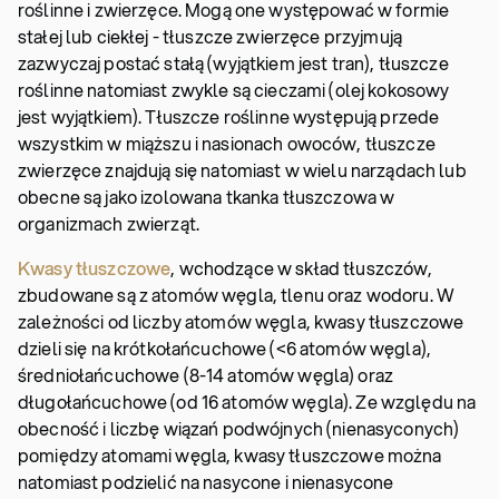
roślinne i zwierzęce. Mogą one występować w formie
stałej lub ciekłej - tłuszcze zwierzęce przyjmują
zazwyczaj postać stałą (wyjątkiem jest tran), tłuszcze
roślinne natomiast zwykle są cieczami (olej kokosowy
jest wyjątkiem). Tłuszcze roślinne występują przede
wszystkim w miąższu i nasionach owoców, tłuszcze
zwierzęce znajdują się natomiast w wielu narządach lub
obecne są jako izolowana tkanka tłuszczowa w
organizmach zwierząt.
Kwasy tłuszczowe
, wchodzące w skład tłuszczów,
zbudowane są z atomów węgla, tlenu oraz wodoru. W
zależności od liczby atomów węgla, kwasy tłuszczowe
dzieli się na krótkołańcuchowe (<6 atomów węgla),
średniołańcuchowe (8-14 atomów węgla) oraz
długołańcuchowe (od 16 atomów węgla). Ze względu na
obecność i liczbę wiązań podwójnych (nienasyconych)
pomiędzy atomami węgla, kwasy tłuszczowe można
natomiast podzielić na nasycone i nienasycone