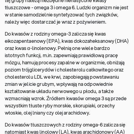
tej grupy należą niezbędne nienasycone kwasy
tłuszczowe - omega 3 i omega 6. Ludzki organizm nie jest
w stanie samodzielnie syntetyzować tych związków,
należy więc dostarczać je wraz z pożywieniem.
Do kwasów z rodziny omega-3 zalicza się kwas
eikozapentaenowy (EPA), kwas dokozaheksanowy (DHA)
oraz kwas α-linolenowy. Pełnią one wiele bardzo
istotnych funkcji, m.in. zapewniają prawidłową pracę
mózgu, hamują procesy zapalne w organizmie, obniżają
poziom trójglicerydów i cholesterolu całkowitego oraz
cholesterolu LDL we krwi, zapobiegają powstawaniu
zmian w jelicie grubym, wpływają na odpowiednie
kształtowanie układu nerwowego u płodu, a także
wzmacniają wzrok. Źródłem kwasów omega 3 są przede
wszystkim tłuste ryby morskie, skorupiaki, orzechy
włoskie, olej lniany czy olej arachidowy.
Do kwasów tłuszczowych z rodziny omega-6 zalicza się
natomiast kwas linolowy (LA), kwas arachidonowy (AA)