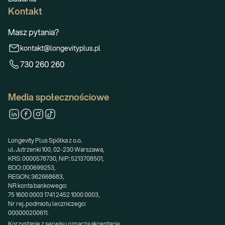
Kontakt
Masz pytania?
kontakt@longevityplus.pl
730 260 260
Media społecznościowe
Longevity Plus Spółka z o.o.
ul. Jutrzenki 100, 02-230 Warszawa,
KRS: 0000578730, NIP: 5213708501,
BDO: 000699253,
REGON: 362668683,
NR konta bankowego:
75 1600 0003 1741 2452 1000 0003,
Nr rej. podmiotu leczniczego:
000000200611.
Korzystanie z serwisu oznacza akceptację 