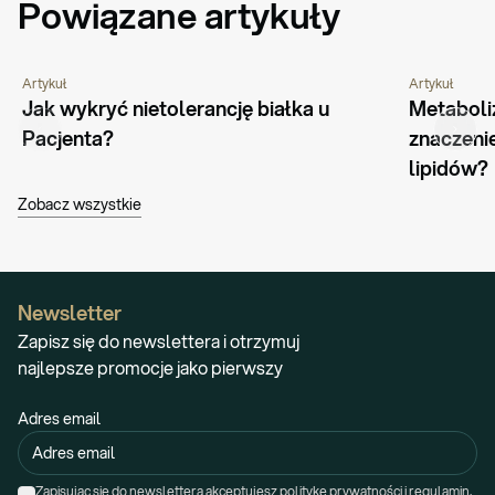
Powiązane artykuły
Artykuł
Artykuł
CHOROBY I SCHORZENIA
PORADNIK
ŻYWIENIE
Jak wykryć nietolerancję białka u 
Metaboliz
Pacjenta?
znaczeni
lipidów?
Zobacz wszystkie
Newsletter
Zapisz się do newslettera i otrzymuj
najlepsze promocje jako pierwszy
Adres email
Zapisując się do newslettera akceptujesz politykę prywatności i regulamin.