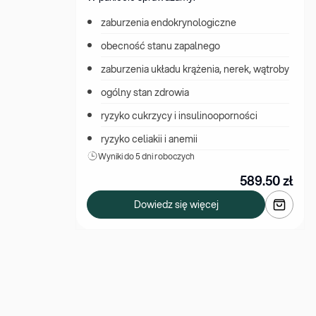
zaburzenia endokrynologiczne
obecność stanu zapalnego
zaburzenia układu krążenia, nerek, wątroby
ogólny stan zdrowia
ryzyko cukrzycy i insulinooporności
ryzyko celiakii i anemii
Wyniki 
do 5 dni roboczych
589.50
zł
Dowiedz się więcej