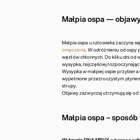
Małpia ospa — objawy
Małpia ospa u człowieka zaczyna si
zmęczenia
. W odróżnieniu od ospy 
węzłów chłonnych. Do kilku dni od w
wysypka, najczęściej rozpoczynając o
Wysypka w małpiej ospie przybiera 
wypełnione przezroczystym płynem i 
strupy.
Objawy zazwyczaj utrzymują się od 2
Małpia ospa – sposób 
Wykrycie DNA MPVX
rutynowo odb