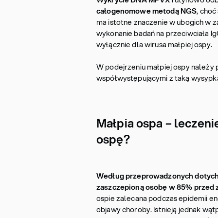
całogenomowe metodą NGS
, choć
ma istotne znaczenie w ubogich w za
wykonanie badań na przeciwciała IgG
wyłącznie dla wirusa małpiej ospy.
W podejrzeniu małpiej ospy należy 
współwystępującymi z taką wysypką
Małpia ospa – leczeni
ospę?
Według przeprowadzonych dotychc
zaszczepioną osobę w 85% przed 
ospie zalecana podczas epidemii en
objawy choroby. Istnieją jednak wą