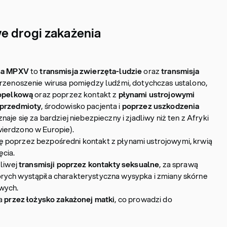
e drogi zakażenia
sa MPXV
to
transmisja zwierzęta-ludzie
oraz
transmisja
 przenoszenie wirusa pomiędzy ludźmi, dotychczas ustalono,
opelkową
oraz poprzez kontakt z
płynami ustrojowymi
 przedmioty
, środowisko pacjenta i
poprzez uszkodzenia
aje się za bardziej niebezpieczny i zjadliwy niż ten z Afryki
ierdzono w Europie).
ę poprzez bezpośredni kontakt z płynami ustrojowymi, krwią
cia.
żliwej
transmisji poprzez kontakty seksualne
, za sprawą
rych wystąpiła charakterystyczna wysypka i zmiany skórne
wych.
wa
przez łożysko zakażonej matki
, co prowadzi do