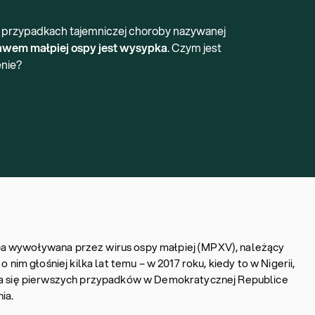
tu przypadkach tajemniczej choroby nazywanej
awem małpiej ospy jest wysypka
. Czym jest
enie?
a wywoływana przez wirus ospy małpiej (MPXV), należący
o nim głośniej kilka lat temu – w 2017 roku, kiedy to w Nigerii,
nia się pierwszych przypadków w Demokratycznej Republice
ia.