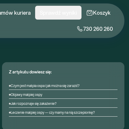
amów kuriera
Sprawdź wyniki
Koszyk
730 260 260
Z artykułu dowiesz się:
Czym jest małpia ospa i jak można się zarazić?
Objawy małpiej ospy
Jak rozpoznaje się zakażenie?
Leczenie małpiej ospy — czy mamy na nią szczepionkę?