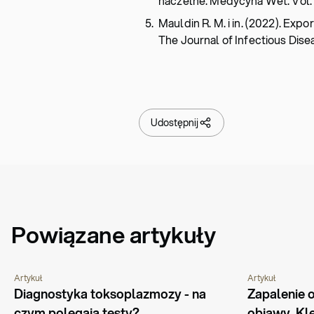
naczelne. Medycyna Wet. Vol. 6
Mauldin R. M. i in. (2022). Ex
The Journal of Infectious Disea
Udostępnij
Powiązane artykuły
Artykuł
Artykuł
CHOROBY I SCHORZENIA
PORADNIK
CHOROBY I SCH
Diagnostyka toksoplazmozy - na 
Zapalenie
czym polegają testy?
objawy. Kl