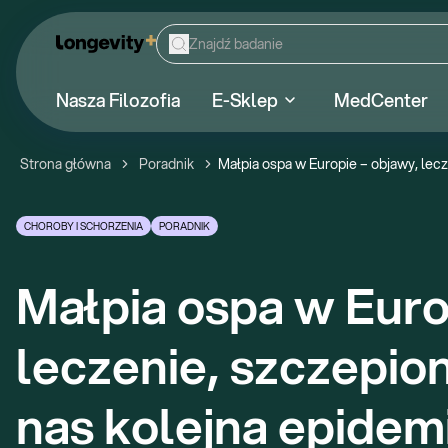
Nasza Filozofia
E-Sklep
MedCenter
Strona główna
Poradnik
Małpia ospa w Europie – objawy, lec
CHOROBY I SCHORZENIA
PORADNIK
Małpia ospa w Europ
leczenie, szczepion
nas kolejna epidem