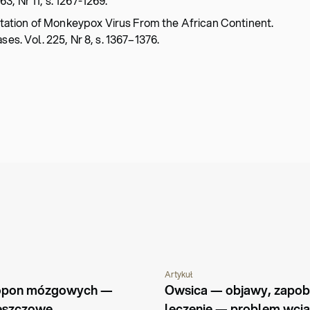
3, Nr 11, s. 1267-1269.
portation of Monkeypox Virus From the African Continent.
ses. Vol. 225, Nr 8, s. 1367–1376.
Artykuł
ORZENIA
PORADNIK
CHOROBY I SCHORZENIA
PORADNIK
 opon mózgowych — 
Owsica — objawy, zapobie
eszczowe, 
leczenie — problem wcią