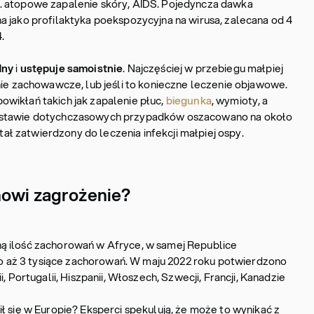
. atopowe zapalenie skóry, AIDS. Pojedyncza dawka
a jako profilaktyka poekspozycyjna na wirusa, zalecana od 4
.
dny
i
ustępuje samoistnie
. Najczęściej w przebiegu małpiej
nie zachowawcze, lub jeśli to konieczne leczenie objawowe.
wikłań takich jak zapalenie płuc,
biegunka
, wymioty, a
stawie dotychczasowych przypadków oszacowano na około
 zatwierdzony do leczenia infekcji małpiej ospy.
nowi zagrożenie?
ą ilość zachorowań w Afryce, w samej Republice
aż 3 tysiące zachorowań. W maju 2022 roku potwierdzono
, Portugalii, Hiszpanii, Włoszech, Szwecji, Francji, Kanadzie
ł się w Europie? Eksperci spekulują, że może to wynikać z