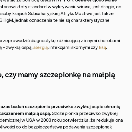
 stanowi złoty standard w wykrywaniu wirusa, jest drogie, co
soby krajach Subsaharyjskiej Afryki. Możliwe jest także
 i IgM, jednak oznaczenia te nie są charakterystyczne
przeprowadzić diagnostykę różnicującą z innymi chorobami
 – zwykłą ospą,
alergią
, infekcjami skórnymi czy
kiłą
.
e, czy mamy szczepionkę na małpią
zas badań szczepienia przeciwko zwykłej ospie chronią
zakażeniem małpią ospą
. Szczepionka przeciwko zwykłej
demicznej w USA w 2003 roku potwierdziła, że redukuje ona
tpliwości co do bezpieczeństwa podawania szczepionek