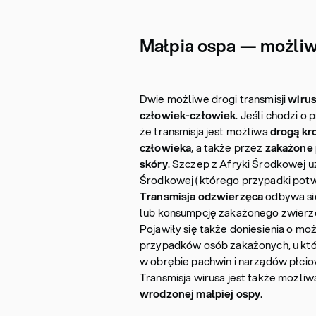
Małpia ospa — możliw
Dwie możliwe drogi transmisji
wiru
człowiek-człowiek
. Jeśli chodzi o
że transmisja jest możliwa
drogą kr
człowieka
, a także przez
zakażone
skóry
. Szczep z Afryki Środkowej uzn
Środkowej (którego przypadki potw
Transmisja odzwierzęca
odbywa si
lub konsumpcję zakażonego zwierzę
Pojawiły się także doniesienia o mo
przypadków osób zakażonych, u któ
w obrębie pachwin i narządów płcio
Transmisja wirusa jest także możli
wrodzonej małpiej ospy
.