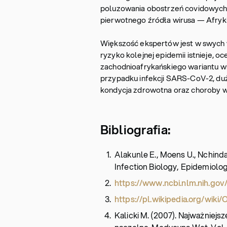
poluzowania obostrzeń covidowych,
pierwotnego źródła wirusa — Afryki
Większość ekspertów jest w swych 
ryzyko kolejnej epidemii istnieje, oc
zachodnioafrykańskiego wariantu wi
przypadku infekcji SARS-CoV-2, du
kondycja zdrowotna oraz choroby 
Bibliografia:
Alakunle E., Moens U., Nchinda
Infection Biology, Epidemiology,
https://www.ncbi.nlm.nih.gov
https://pl.wikipedia.org/wi
Kalicki M. (2007). Najważniej