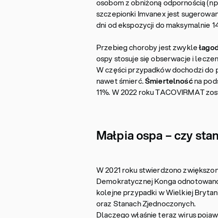
osobom z obniżoną odpornością (np
szczepionki Imvanex jest sugerowan
dni od ekspozycji do maksymalnie 14
Przebieg choroby jest zwykle
łago
ospy stosuje się obserwacje i lecze
W części przypadków dochodzi do po
nawet śmierć.
Śmiertelność
na pod
11%. W 2022 roku TACOVIRMAT został
Małpia ospa – czy sta
W 2021 roku stwierdzono zwiększon
Demokratycznej Konga odnotowano 
kolejne przypadki w Wielkiej Brytanii
oraz Stanach Zjednoczonych.
Dlaczego właśnie teraz wirus pojawi