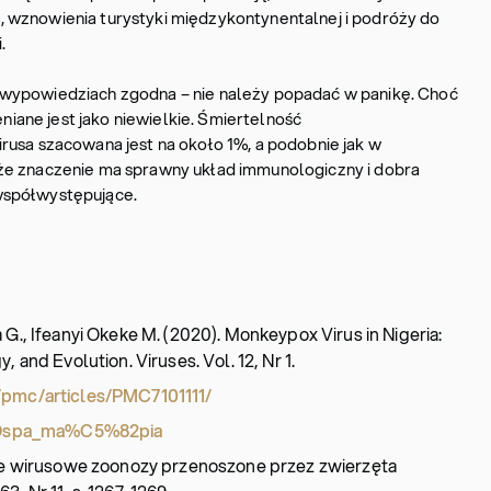
 wznowienia turystyki międzykontynentalnej i podróży do
.
wypowiedziach zgodna – nie należy popadać w panikę. Choć
eniane jest jako niewielkie. Śmiertelność
rusa szacowana jest na około 1%, a podobnie jak w
że znaczenie ma sprawny układ immunologiczny i dobra
współwystępujące.
 G., Ifeanyi Okeke M. (2020). Monkeypox Virus in Nigeria:
 and Evolution. Viruses. Vol. 12, Nr 1.
/pmc/articles/PMC7101111/
ki/Ospa_ma%C5%82pia
sze wirusowe zoonozy przenoszone przez zwierzęta