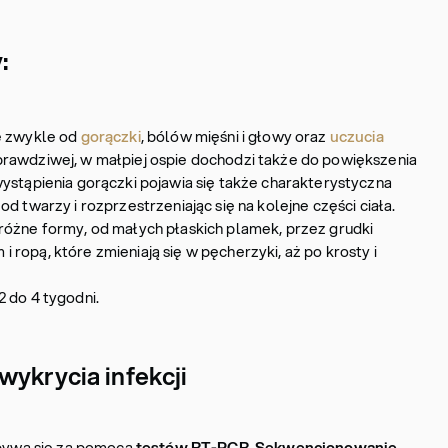
:
ę zwykle od
gorączki
, bólów mięśni i głowy oraz
uczucia
prawdziwej, w małpiej ospie dochodzi także do powiększenia
ystąpienia gorączki pojawia się także charakterystyczna
d twarzy i rozprzestrzeniając się na kolejne części ciała.
różne formy, od małych płaskich plamek, przez grudki
ropą, które zmieniają się w pęcherzyki, aż po krosty i
 do 4 tygodni.
wykrycia infekcji
ywa się za pomocą
testów RT-PCR
.
Sekwencjonowanie