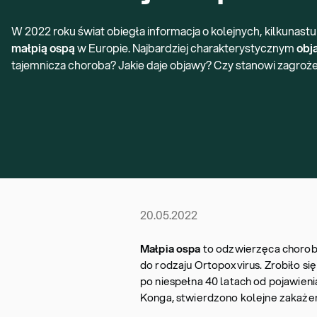
W 2022 roku świat obiegła informacja o kolejnych, kilkunas
małpią ospą
w Europie. Najbardziej charakterystycznym
obj
tajemnicza choroba? Jakie daje objawy? Czy stanowi zagroż
20.05.2022
Małpia ospa
to odzwierzęca chorob
do rodzaju Ortopoxvirus. Zrobiło się 
po niespełna 40 latach od pojawie
Konga, stwierdzono kolejne zakażen