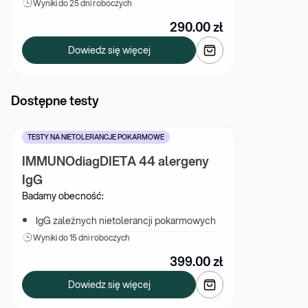
Wyniki 
do 25 dni roboczych
290.00
zł
Dowiedz się więcej
Dostępne testy
TESTY NA NIETOLERANCJE POKARMOWE
IMMUNOdiagDIETA 44 alergeny 
IgG
Badamy obecność:
IgG zależnych nietolerancji pokarmowych
Wyniki 
do 15 dni roboczych
399.00
zł
Dowiedz się więcej