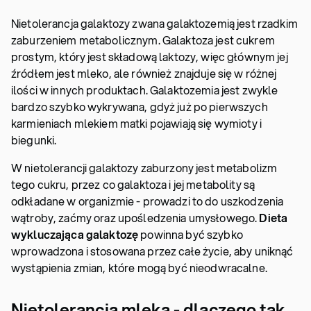
Nietolerancja galaktozy zwana galaktozemią jest rzadkim
zaburzeniem metabolicznym. Galaktoza jest cukrem
prostym, który jest składową laktozy, więc głównym jej
źródłem jest mleko, ale również znajduje się w różnej
ilości w innych produktach. Galaktozemia jest zwykle
bardzo szybko wykrywana, gdyż już po pierwszych
karmieniach mlekiem matki pojawiają się wymioty i
biegunki.
W nietolerancji galaktozy zaburzony jest metabolizm
tego cukru, przez co galaktoza i jej metabolity są
odkładane w organizmie - prowadzi to do uszkodzenia
wątroby, zaćmy oraz upośledzenia umysłowego.
Dieta
wykluczająca galaktozę
powinna być szybko
wprowadzona i stosowana przez całe życie, aby uniknąć
wystąpienia zmian, które mogą być nieodwracalne.
Nietolerancja mleka - dlaczego tak