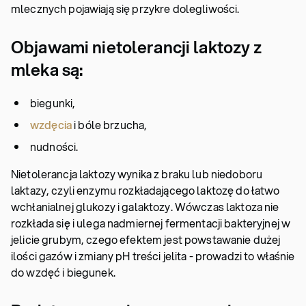
mlecznych pojawiają się przykre dolegliwości.
Objawami nietolerancji laktozy z
mleka są:
biegunki,
wzdęcia
i bóle brzucha,
nudności.
Nietolerancja laktozy wynika z braku lub niedoboru
laktazy, czyli enzymu rozkładającego laktozę do łatwo
wchłanialnej glukozy i galaktozy. Wówczas laktoza nie
rozkłada się i ulega nadmiernej fermentacji bakteryjnej w
jelicie grubym, czego efektem jest powstawanie dużej
ilości gazów i zmiany pH treści jelita - prowadzi to właśnie
do wzdęć i biegunek.