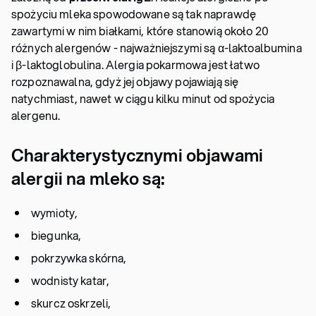
spożyciu mleka spowodowane są tak naprawdę
zawartymi w nim białkami, które stanowią około 20
różnych alergenów - najważniejszymi są α-laktoalbumina
i β-laktoglobulina. Alergia pokarmowa jest łatwo
rozpoznawalna, gdyż jej objawy pojawiają się
natychmiast, nawet w ciągu kilku minut od spożycia
alergenu.
Charakterystycznymi objawami
alergii na mleko są:
wymioty,
biegunka,
pokrzywka skórna,
wodnisty katar,
skurcz oskrzeli,