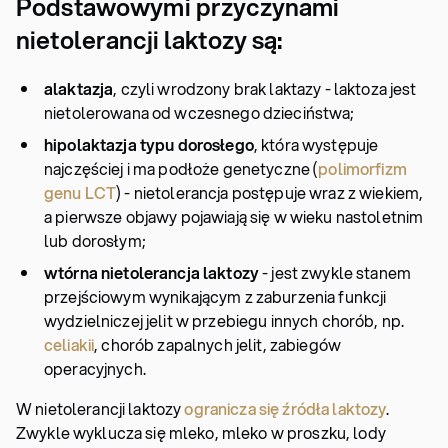
Podstawowymi przyczynami
nietolerancji laktozy są:
alaktazja
, czyli wrodzony brak laktazy - laktoza jest
nietolerowana od wczesnego dzieciństwa;
hipolaktazja typu dorosłego
, która występuje
najczęściej i ma podłoże genetyczne (
polimorfizm
genu LCT
) - nietolerancja postępuje wraz z wiekiem,
a pierwsze objawy pojawiają się w wieku nastoletnim
lub dorosłym;
wtórna nietolerancja laktozy
- jest zwykle stanem
przejściowym wynikającym z zaburzenia funkcji
wydzielniczej jelit w przebiegu innych chorób, np.
celiakii
, chorób zapalnych jelit, zabiegów
operacyjnych.
W nietolerancji laktozy
ogranicza się źródła laktozy
.
Zwykle wyklucza się mleko, mleko w proszku, lody