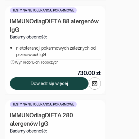
TESTY NA NIETOLERANCJE POKARMOWE
IMMUNOdiagDIETA 88 alergenów 
IgG
Badamy obecność:
nietolerancji pokarmowych zależnych od 
przeciwciał IgG
Wyniki 
do 15 dni roboczych
730.00
zł
Dowiedz się więcej
TESTY NA NIETOLERANCJE POKARMOWE
IMMUNOdiagDIETA 280 
alergenów IgG
Badamy obecność: