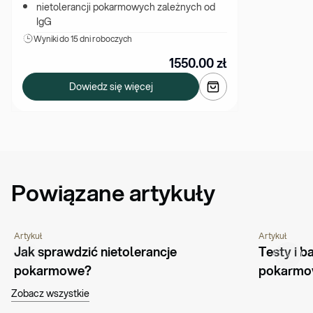
nietolerancji pokarmowych zależnych od 
IgG
Wyniki 
do 15 dni roboczych
1550.00
zł
Dowiedz się więcej
Powiązane artykuły
Artykuł
Artykuł
PORADNIK
ŻYWIENIE
PORADNIK
Jak sprawdzić nietolerancje 
Testy i b
pokarmowe?
pokarm
Zobacz wszystkie