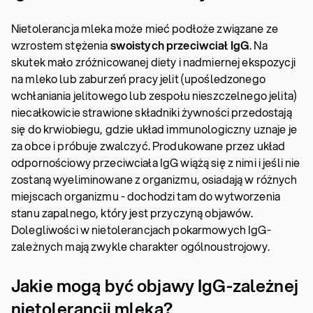
Nietolerancja mleka może mieć podłoże związane ze
wzrostem stężenia
swoistych przeciwciał IgG
. Na
skutek mało zróżnicowanej diety i nadmiernej ekspozycji
na mleko lub zaburzeń pracy jelit (upośledzonego
wchłaniania jelitowego lub zespołu nieszczelnego jelita)
niecałkowicie strawione składniki żywności przedostają
się do krwiobiegu, gdzie układ immunologiczny uznaje je
za obce i próbuje zwalczyć. Produkowane przez układ
odpornościowy przeciwciała IgG wiążą się z nimi i jeśli nie
zostaną wyeliminowane z organizmu, osiadają w różnych
miejscach organizmu - dochodzi tam do wytworzenia
stanu zapalnego, który jest przyczyną objawów.
Dolegliwości w nietolerancjach pokarmowych IgG-
zależnych mają zwykle charakter ogólnoustrojowy.
Jakie mogą być objawy IgG-zależnej
nietolerancji mleka?