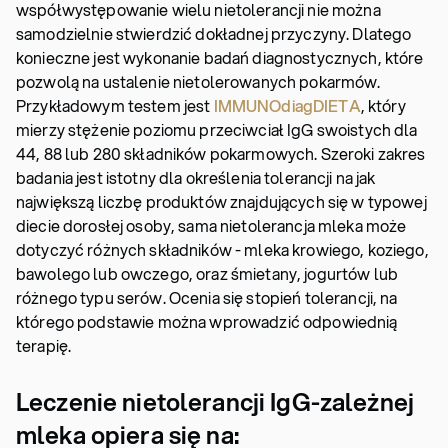
współwystępowanie wielu nietolerancji nie można
samodzielnie stwierdzić dokładnej przyczyny. Dlatego
konieczne jest wykonanie badań diagnostycznych, które
pozwolą na ustalenie nietolerowanych pokarmów.
Przykładowym testem jest
IMMUNOdiagDIETA
, który
mierzy stężenie poziomu przeciwciał IgG swoistych dla
44, 88 lub 280 składników pokarmowych. Szeroki zakres
badania jest istotny dla określenia tolerancji na jak
największą liczbę produktów znajdujących się w typowej
diecie dorosłej osoby, sama nietolerancja mleka może
dotyczyć różnych składników - mleka krowiego, koziego,
bawolego lub owczego, oraz śmietany, jogurtów lub
różnego typu serów. Ocenia się stopień tolerancji, na
którego podstawie można wprowadzić odpowiednią
terapię.
Leczenie nietolerancji IgG-zależnej
mleka opiera się na: