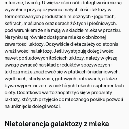
mleczne, twaróg. U większości osób dolegliwości nie są
wywołane przy spożywaniu małych ilości laktozy w
fermentowanych produktach mlecznych - jogurtach,
kefirach, maślance oraz serach żółtych i pleśniowych,
pod warunkiem że nie mają w składzie mleka w proszku.
Na rynku są również dostępne mleka o obniżonej
zawartości laktozy. Oczywiście dieta zależy od stopnia
wrażliwości na laktozę. Jeśli występują dolegliwości
nawet po śladowych ilościach laktozy, należy większą
uwagę zwracać na skład produktów spożywczych -
laktoza może znajdować się w płatkach śniadaniowych,
wędlinach, słodyczach, gotowych potrawach, a także
bywa wypełniaczem w niektórych lekach i suplementach
diety. Dodatkowo warto zaopatrzyć się w preparaty
laktazy, których przyjęcie do mlecznego posiłku pozwoli
na uniknięcie dolegliwości.
Nietolerancja galaktozy z mleka