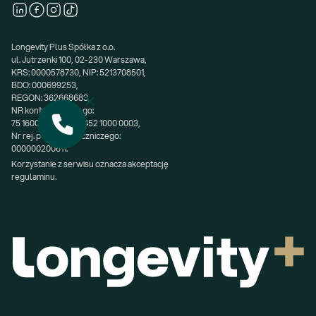
Longevity Plus Spółka z o.o.
ul. Jutrzenki 100, 02-230 Warszawa,
KRS: 0000578730, NIP: 5213708501,
BDO: 000699253,
REGON: 362668683,
NR konta bankowego:
75 1600 0003 1741 2452 1000 0003,
Nr rej. podmiotu leczniczego:
000000200611.
Korzystanie z serwisu oznacza akceptację 
regulaminu.