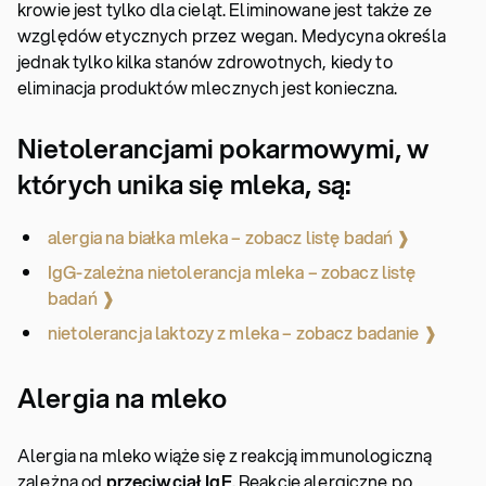
krowie jest tylko dla cieląt. Eliminowane jest także ze
względów etycznych przez wegan. Medycyna określa
jednak tylko kilka stanów zdrowotnych, kiedy to
eliminacja produktów mlecznych jest konieczna.
Nietolerancjami pokarmowymi, w
których unika się mleka, są:
alergia na białka mleka – zobacz listę badań ❱
IgG-zależna nietolerancja mleka – zobacz listę
badań ❱
nietolerancja laktozy z mleka – zobacz badanie ❱
Alergia na mleko
Alergia na mleko wiąże się z reakcją immunologiczną
zależną od
przeciwciał IgE
. Reakcje alergiczne po