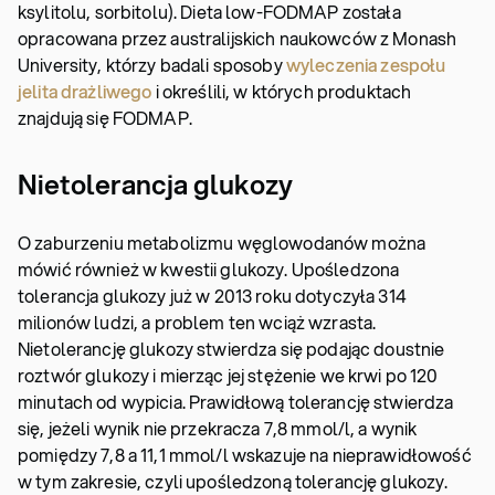
ksylitolu, sorbitolu). Dieta low-FODMAP została
opracowana przez australijskich naukowców z Monash
University, którzy badali sposoby
wyleczenia zespołu
jelita drażliwego
i określili, w których produktach
znajdują się FODMAP.
Nietolerancja glukozy
O zaburzeniu metabolizmu węglowodanów można
mówić również w kwestii glukozy. Upośledzona
tolerancja glukozy już w 2013 roku dotyczyła 314
milionów ludzi, a problem ten wciąż wzrasta.
Nietolerancję glukozy stwierdza się podając doustnie
roztwór glukozy i mierząc jej stężenie we krwi po 120
minutach od wypicia. Prawidłową tolerancję stwierdza
się, jeżeli wynik nie przekracza 7,8 mmol/l, a wynik
pomiędzy 7,8 a 11,1 mmol/l wskazuje na nieprawidłowość
w tym zakresie, czyli upośledzoną tolerancję glukozy.