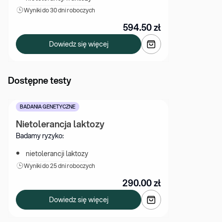
Wyniki 
do 30 dni roboczych
594.50
zł
Dowiedz się więcej
Dostępne testy
BADANIA GENETYCZNE
Nietolerancja laktozy
Badamy ryzyko:
nietolerancji laktozy
Wyniki 
do 25 dni roboczych
290.00
zł
Dowiedz się więcej