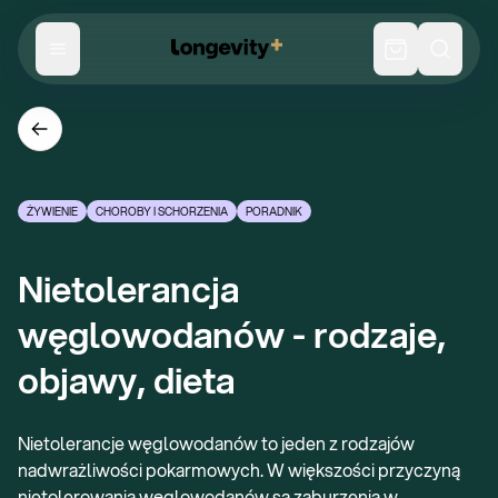
ŻYWIENIE
CHOROBY I SCHORZENIA
PORADNIK
Nietolerancja 
węglowodanów - rodzaje, 
objawy, dieta
Nietolerancje węglowodanów to jeden z rodzajów
nadwrażliwości pokarmowych. W większości przyczyną
nietolerowania węglowodanów są zaburzenia w