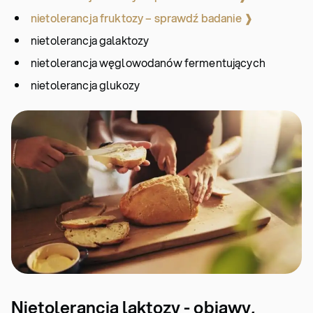
nietolerancja fruktozy – sprawdź badanie ❱
nietolerancja galaktozy
nietolerancja węglowodanów fermentujących
nietolerancja glukozy
Nietolerancja laktozy - objawy,