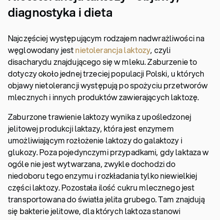
diagnostyka i dieta
Najczęściej występującym rodzajem nadwrażliwości na
węglowodany jest
nietolerancja laktozy
, czyli
disacharydu znajdującego się w mleku. Zaburzenie to
dotyczy około jednej trzeciej populacji Polski, u których
objawy nietolerancji występują po spożyciu przetworów
mlecznych i innych produktów zawierających laktozę.
Zaburzone trawienie laktozy wynika z upośledzonej
jelitowej produkcji laktazy, która jest enzymem
umożliwiającym rozłożenie laktozy do galaktozy i
glukozy. Poza pojedynczymi przypadkami, gdy laktaza w
ogóle nie jest wytwarzana, zwykle dochodzi do
niedoboru tego enzymu i rozkładania tylko niewielkiej
części laktozy. Pozostała ilość cukru mlecznego jest
transportowana do światła jelita grubego. Tam znajdują
się bakterie jelitowe, dla których laktoza stanowi