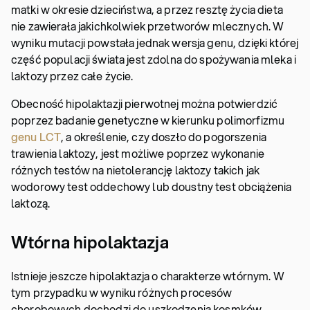
matki w okresie dzieciństwa, a przez resztę życia dieta
nie zawierała jakichkolwiek przetworów mlecznych. W
wyniku mutacji powstała jednak wersja genu, dzięki której
część populacji świata jest zdolna do spożywania mleka i
laktozy przez całe życie.
Obecność hipolaktazji pierwotnej można potwierdzić
poprzez badanie genetyczne w kierunku polimorfizmu
genu LCT
, a określenie, czy doszło do pogorszenia
trawienia laktozy, jest możliwe poprzez wykonanie
różnych testów na nietolerancję laktozy takich jak
wodorowy test oddechowy lub doustny test obciążenia
laktozą.
Wtórna hipolaktazja
Istnieje jeszcze hipolaktazja o charakterze wtórnym. W
tym przypadku w wyniku różnych procesów
chorobowych dochodzi do uszkodzenia kosmków