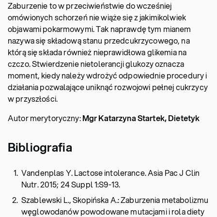
Zaburzenie to w przeciwieństwie do wcześniej
omówionych schorzeń nie wiąże się z jakimikolwiek
objawami pokarmowymi. Tak naprawdę tym mianem
nazywa się składową stanu przedcukrzycowego, na
którą się składa również nieprawidłowa glikemia na
czczo. Stwierdzenie nietolerancji glukozy oznacza
moment, kiedy należy wdrożyć odpowiednie procedury i
działania pozwalające uniknąć rozwojowi pełnej cukrzycy
w przyszłości.
Autor merytoryczny:
Mgr Katarzyna Startek, Dietetyk
Bibliografia
Vandenplas Y. Lactose intolerance. Asia Pac J Clin
Nutr. 2015; 24 Suppl 1:S9-13.
Szablewski L., Skopińska A.: Zaburzenia metabolizmu
węglowodanów powodowane mutacjami i rola diety