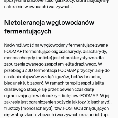
spożywane śladowe ilości galaktozy, która znajduje się
naturalnie w owocach i warzywach.
Nietolerancja węglowodanów
fermentujących
Nadwrażliwość na węglowodany fermentujące zwane
FODMAP (fermentujące oligosacharydy, disacharydy,
monosacharydy i poliole) jest charakterystyczna dla
zaburzenia zwanego zespołem jelita drażliwego. W
przebiegu ZJD fermentacja FODMAP przyczynia się do
nasilenia objawów: wzdęć i gazów, bólów brzucha,
biegunek lub zaparć. W ramach terapii zespołu jelita
drażliwego stosuje się przez pewien czas dietę
ograniczającą te wielocukry - dietę low-FODMAP. W jej
zakresie jest ograniczenie spożycia laktozy (disacharyd),
fruktozy (monosacharyd), tzw. FOS i GOS znajdujących
się w strączkach, zbożach i warzywach oraz polioli (np.