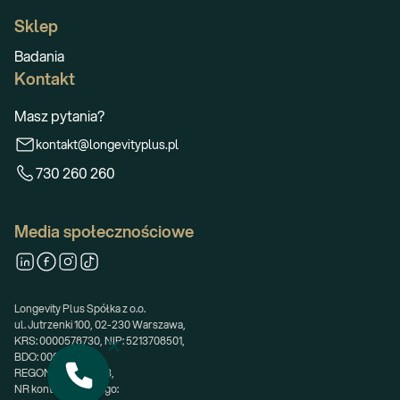
Sklep
Badania
Kontakt
Masz pytania?
kontakt@longevityplus.pl
730 260 260
Media społecznościowe
Longevity Plus Spółka z o.o.
ul. Jutrzenki 100, 02-230 Warszawa,
KRS: 0000578730, NIP: 5213708501,
BDO: 000699253,
REGON: 362668683,
NR konta bankowego: