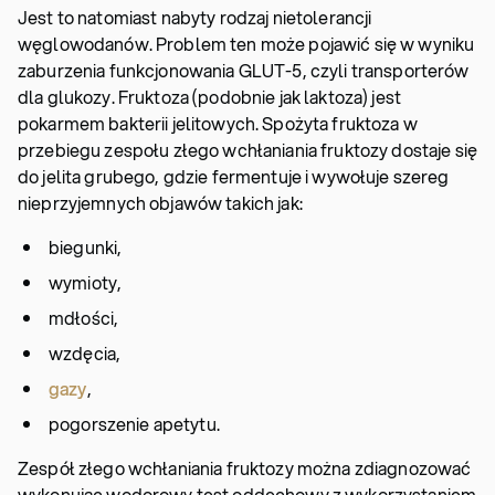
Jest to natomiast nabyty rodzaj nietolerancji
węglowodanów. Problem ten może pojawić się w wyniku
zaburzenia funkcjonowania GLUT-5, czyli transporterów
dla glukozy. Fruktoza (podobnie jak laktoza) jest
pokarmem bakterii jelitowych. Spożyta fruktoza w
przebiegu zespołu złego wchłaniania fruktozy dostaje się
do jelita grubego, gdzie fermentuje i wywołuje szereg
nieprzyjemnych objawów takich jak:
biegunki,
wymioty,
mdłości,
wzdęcia,
gazy
,
pogorszenie apetytu.
Zespół złego wchłaniania fruktozy można zdiagnozować
wykonując wodorowy test oddechowy z wykorzystaniem