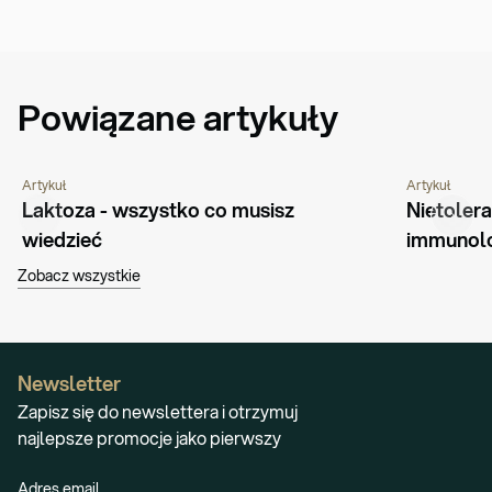
Powiązane artykuły
Artykuł
Artykuł
ŻYWIENIE
PORADNIK
ŻYWIENIE
Laktoza - wszystko co musisz 
Nietoler
wiedzieć
immunolo
Zobacz wszystkie
Newsletter
Zapisz się do newslettera i otrzymuj
najlepsze promocje jako pierwszy
Adres email