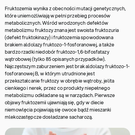
Fruktozemia wynika z obecności mutacji genetycznych,
które uniemożliwiają w pełni przebieg procesów
metabolicznych. Wśród wrodzonych defektów
metabolizmu fruktozy znana jest swoista fruktozuria
(defekt fruktokinazy) i fruktozemia spowodowana
brakiem aldolazy fruktozo-1-fosforanowej, a także
bardzo rzadki niedobór fruktozo-1,6-bifosfatazy
wątrobowej (tylko 85 opisanych przypadków).
Najczęstszym zaburzeniem jest brak aldolazy fruktozo-1-
fosforanowej B, w którym utrudnione jest
przekształcanie fruktozy w obrębie wątroby, jelita
cienkiego i nerek, przez co produkty niepełnego
metabolizmu odkładane są w narządach. Pierwsze
objawy fruktozemii ujawniają się, gdy w diecie
niemowlęcia pojawiają się owoce bądź mieszanki
mlekozastępcze dosładzane sacharozą.