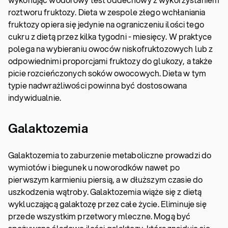
roztworu fruktozy. Dieta w zespole złego wchłaniania
fruktozy opiera się jedynie na ograniczeniu ilości tego
cukru z dietą przez kilka tygodni - miesięcy. W praktyce
polega na wybieraniu owoców niskofruktozowych lub z
odpowiednimi proporcjami fruktozy do glukozy, a także
picie rozcieńczonych soków owocowych. Dieta w tym
typie nadwrażliwości powinna być dostosowana
indywidualnie.
Galaktozemia
Galaktozemia to zaburzenie metaboliczne prowadzi do
wymiotów i biegunek u noworodków nawet po
pierwszym karmieniu piersią, a w dłuższym czasie do
uszkodzenia wątroby. Galaktozemia wiąże się z dietą
wykluczającą galaktozę przez całe życie. Eliminuje się
przede wszystkim przetwory mleczne. Mogą być