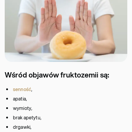
Wśród objawów fruktozemii są:
senność
,
apatia,
wymioty,
brak apetytu,
drgawki,