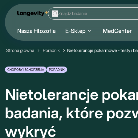
Nasza Filozofia
E-Sklep
MedCenter
Strona główna
Poradnik
Nietolerancje pokarmowe - testy i ba
CHOROBY I SCHORZENIA
PORADNIK
Nietolerancje pokar
badania, które pozw
wykryć