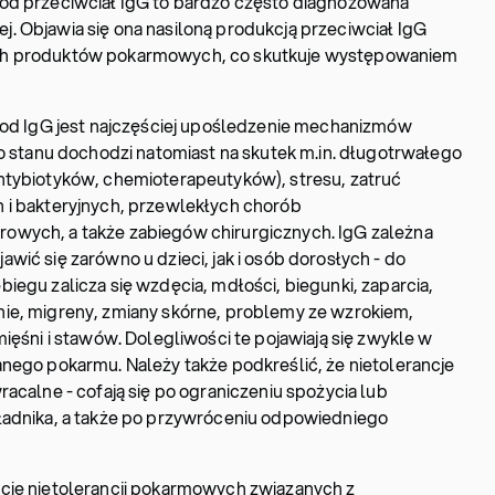
od przeciwciał IgG to bardzo często diagnozowana
 Objawia się ona nasiloną produkcją przeciwciał IgG
ch produktów pokarmowych, co skutkuje występowaniem
h od IgG jest najczęściej upośledzenie mechanizmów
go stanu dochodzi natomiast na skutek m.in. długotrwałego
ntybiotyków, chemioterapeutyków), stresu, zatruć
 i bakteryjnych, przewlekłych chorób
owych, a także zabiegów chirurgicznych. IgG zależna
ić się zarówno u dzieci, jak i osób dorosłych - do
iegu zalicza się wzdęcia, mdłości, biegunki, zaparcia,
ie, migreny, zmiany skórne, problemy ze wzrokiem,
ięśni i stawów. Dolegliwości te pojawiają się zwykle w
nego pokarmu. Należy także podkreślić, że nietolerancje
acalne - cofają się po ograniczeniu spożycia lub
ładnika, a także po przywróceniu odpowiedniego
cie nietolerancji pokarmowych związanych z