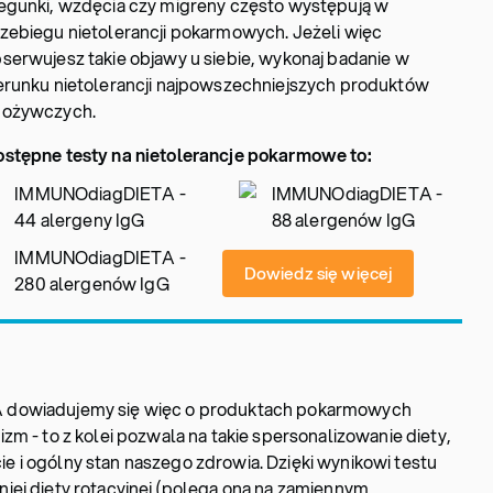
egunki, wzdęcia czy migreny często występują w
zebiegu nietolerancji pokarmowych. Jeżeli więc
serwujesz takie objawy u siebie, wykonaj badanie w
erunku nietolerancji najpowszechniejszych produktów
pożywczych.
stępne testy na nietolerancje pokarmowe to:
IMMUNOdiagDIETA -
IMMUNOdiagDIETA -
44 alergeny IgG
88 alergenów IgG
IMMUNOdiagDIETA -
Dowiedz się więcej
280 alergenów IgG
 dowiadujemy się więc o produktach pokarmowych
m - to z kolei pozwala na takie spersonalizowanie diety,
 i ogólny stan naszego zdrowia. Dzięki wynikowi testu
iej diety rotacyjnej (polega ona na zamiennym