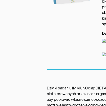
bi
pr
ob
ki
s
Do
Dzięki badaniu IMMUNOdiagDIETA
nietolerowanych przez nasz organiz
aby poprawić własne samopoczucie
możliwe jest wdrożenie odpowiedn