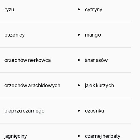
ryżu
cytryny
pszenicy
mango
orzechów nerkowca
ananasów
orzechów arachidowych
jajek kurzych
pieprzu czarnego
czosnku
jagnięciny
czarnej herbaty