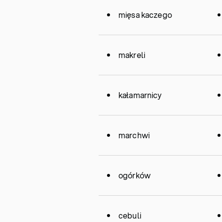
mięsa kaczego
makreli
kałamarnicy
marchwi
ogórków
cebuli