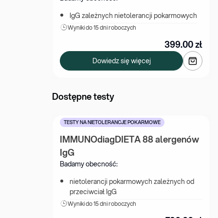
IgG zależnych nietolerancji pokarmowych
Wyniki 
do 15 dni roboczych
399.00
zł
Dowiedz się więcej
Dostępne testy
TESTY NA NIETOLERANCJE POKARMOWE
IMMUNOdiagDIETA 88 alergenów 
IgG
Badamy obecność:
nietolerancji pokarmowych zależnych od 
przeciwciał IgG
Wyniki 
do 15 dni roboczych