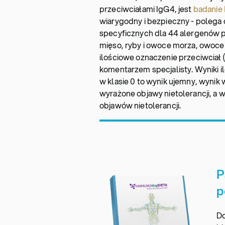
przeciwciałami IgG4, jest
badani
wiarygodny i bezpieczny - polega 
specyficznych dla 44 alergenów p
mięso, ryby i owoce morza, owoce
ilościowe oznaczenie przeciwciał 
komentarzem specjalisty. Wyniki i
w klasie 0 to wynik ujemny, wynik 
wyrażone objawy nietolerancji, a w
objawów nietolerancji.
P
p
Do