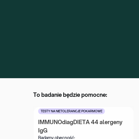
To badanie będzie pomocne:
TESTY NA NIETOLERANCJE POKARMOWE
IMMUNOdiagDIETA 44 alergeny 
IgG
Badamy obecność: