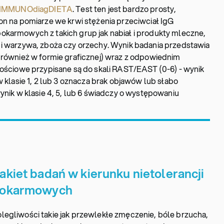
e IMMUNOdiagDIETA
. Test ten jest bardzo prosty,
on na pomiarze we krwi stężenia przeciwciał IgG
okarmowych z takich grup jak nabiał i produkty mleczne,
 i warzywa, zboża czy orzechy. Wynik badania przedstawia
(również w formie graficznej) wraz z odpowiednim
lościowe przypisane są do skali RAST/EAST (0-6) - wynik
w klasie 1, 2 lub 3 oznacza brak objawów lub słabo
ynik w klasie 4, 5, lub 6 świadczy o występowaniu
akiet badań w kierunku nietolerancji
okarmowych
legliwości takie jak przewlekłe zmęczenie, bóle brzucha,