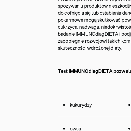
spożywaniu produktów nieszkodliw
do cofnięcia się lub osłabienia dan
pokarmowe mogą skutkować poważ
cukrzyca, nadwaga, niedokrwistoś
badanie IMMUNOdiagDIETA i podję
zapobiegnie rozwojowi takich kom
skuteczności wdrożonej diety.
Test IMMUNOdiagDIETA pozwala n
kukurydzy
owsa