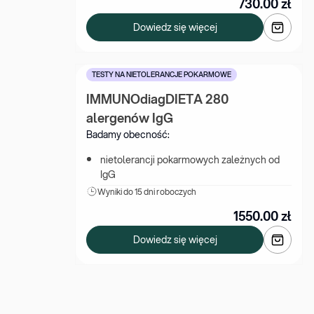
730.00
zł
Dowiedz się więcej
TESTY NA NIETOLERANCJE POKARMOWE
IMMUNOdiagDIETA 280 
alergenów IgG
Badamy obecność:
nietolerancji pokarmowych zależnych od 
IgG
Wyniki 
do 15 dni roboczych
1550.00
zł
Dowiedz się więcej