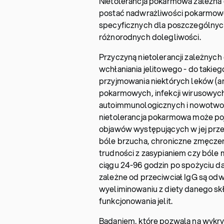
Nietolerancja pokarmowa zależna 
postać nadwrażliwości pokarmowej.
specyficznych dla poszczególny
różnorodnych dolegliwości.
Przyczyną nietolerancji zależnyc
wchłaniania jelitowego - do takie
przyjmowania niektórych leków (a
pokarmowych, infekcji wirusowych
autoimmunologicznych i nowotwor
nietolerancja pokarmowa może pojaw
objawów występujących w jej przeb
bóle brzucha, chroniczne zmęczen
trudności z zasypianiem czy bóle m
ciągu 24-96 godzin po spożyciu da
zależne od przeciwciał IgG są odwr
wyeliminowaniu z diety danego sk
funkcjonowania jelit.
Badaniem, które pozwala na wykry