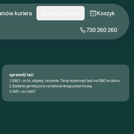
amów kuriera
Sprawdź wyniki
Koszyk
730 260 260
sprawdź też:
1.
SIBO - co to, objawy, leczenie. Teraz wykonasz test na SIBO w domu
2.
Badanie genetyczne na nietolerancję pokarmową
3.
IMO- co robić?