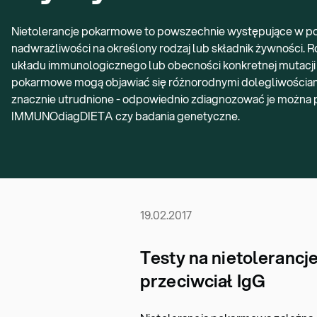
Nietolerancje pokarmowe to powszechnie występujące w popul
nadwrażliwości na określony rodzaj lub składnik żywności. Ro
układu immunologicznego lub obecności konkretnej mutacji
pokarmowe mogą objawiać się różnorodnymi dolegliwościami
znacznie utrudnione - odpowiednio zdiagnozować je można p
IMMUNOdiagDIETA czy badania genetyczne.
19.02.2017
Testy na nietoleranc
przeciwciał IgG