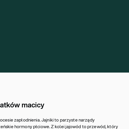
datków macicy
ocesie zapłodnienia. Jajniki to parzyste narządy
eńskie hormony płciowe. Z kolei jajowód to przewód, który