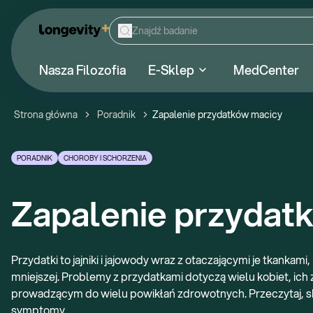
Nasza Filozofia
E-Sklep
MedCenter
Strona główna
Poradnik
Zapalenie przydatków macicy
PORADNIK
CHOROBY I SCHORZENIA
Zapalenie przydat
Przydatki to jajniki i jajowody wraz z otaczającymi je tkankam
mniejszej. Problemy z przydatkami dotyczą wielu kobiet, ic
prowadzącym do wielu powikłań zdrowotnych. Przeczytaj, ską
symptomy.