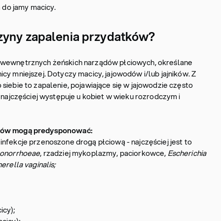
a do jamy macicy.
zyny zapalenia przydatków?
 wewnętrznych żeńskich narządów płciowych, określane
cy mniejszej. Dotyczy macicy, jajowodów i/lub jajników. Z
sko siebie to zapalenie, pojawiające się w jajowodzie często
o najczęściej występuje u kobiet w wieku rozrodczym i
tków mogą predysponować:
nfekcje przenoszone drogą płciową - najczęściej jest to
 gonorrhoeae
, rzadziej mykoplazmy, paciorkowce,
Escherichia
erella vaginalis;
icy);