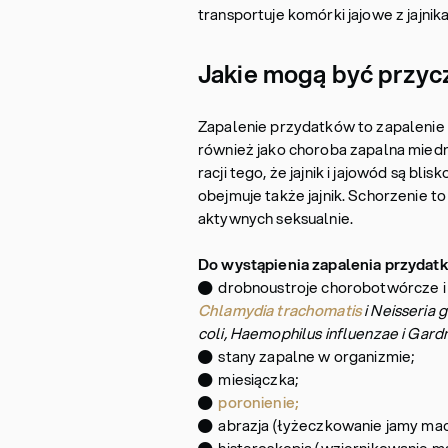
transportuje komórki jajowe z jajnik
Jakie mogą być przyc
Zapalenie przydatków to zapalenie
również jako choroba zapalna miedni
racji tego, że jajnik i jajowód są bli
obejmuje także jajnik. Schorzenie t
aktywnych seksualnie.
Do wystąpienia zapalenia przyda
● drobnoustroje chorobotwórcze i i
Chlamydia trachomatis
i Neisseria
coli, Haemophilus influenzae i Gardn
● stany zapalne w organizmie;
● miesiączka;
●
poronienie;
● abrazja (łyżeczkowanie jamy mac