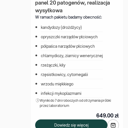
panel 20 patogenów, realizacja 
wysyłkowa
W ramach pakietu badamy obecność:
kandydozy (drożdżycy)
opryszczki narządów płciowych
półpaśca narządów płciowych
chlamydiozy, ziarnicy wenerycznej
rzeżączki, kiły
rzęsistkowicy, cytomegalii
wrzodu miękkiego
infekcji mykoplazmami
Wyniki 
do 7 dni roboczych od otrzymania próbki 
przez laboratorium
649.00
zł
Dowiedz się więcej