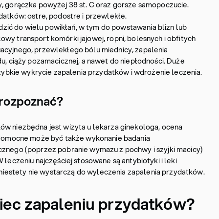
y, gorączka powyżej 38 st. C oraz gorsze samopoczucie.
ydatków: ostre, podostre i przewlekłe.
ić do wielu powikłań, w tym do powstawania blizn lub
wy transport komórki jajowej, ropni, bolesnych i obfitych
acyjnego, przewlekłego bólu miednicy, zapalenia
du, ciąży pozamacicznej, a nawet do niepłodności. Duże
 szybkie wykrycie zapalenia przydatków i wdrożenie leczenia.
k rozpoznać?
ów niezbędna jest wizyta u lekarza ginekologa, ocena
. Pomocne może być także wykonanie badania
cznego (poprzez pobranie wymazu z pochwy i szyjki macicy)
 leczeniu najczęściej stosowane są antybiotyki i leki
estety nie wystarczą do wyleczenia zapalenia przydatków.
biec zapaleniu przydatków?