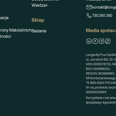
Wiedza+
kontakt@longe
730 260 260
macje
Sklep
rony Małoletnich
Media społec
Badania
tności
Longevity Plus Spółka 
ul. Jutrzenki 100, 02
KRS: 0000578730, NIP
BDO: 000699253,
REGON: 362668683,
NR konta bankowego
75 1600 0003 1741 24
Nr rej. podmiotu lecz
000000200611.
Korzystanie z serwisu
akceptację regulamin