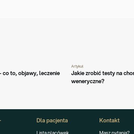
Artykuł
OROBY I SCHORZENIA
PORADNIK
CHOROBY I SCHORZENIA
 co to, objawy, leczenie
Jakie zrobić testy na cho
weneryczne?
+
Dla pacjenta
Kontakt
Lista placówek
Masz pytania?