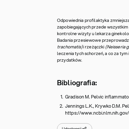
Odpowiednia profilaktyka zmniejsza
zapobiegających przede wszystkim z
kontrolne wizyty u lekarza gineko
Badania przesiewowe przeprowadzan
trachomatis)
i rzeżączki
(Neisseria 
leczenia tych schorzeń, a co za tym
przydatków.
Bibliografia:
Gradison M. Pelvic inflammator
Jennings L.K., Krywko D.M. Pe
https://www.ncbi.nlm.nih.gov
Udostępnij