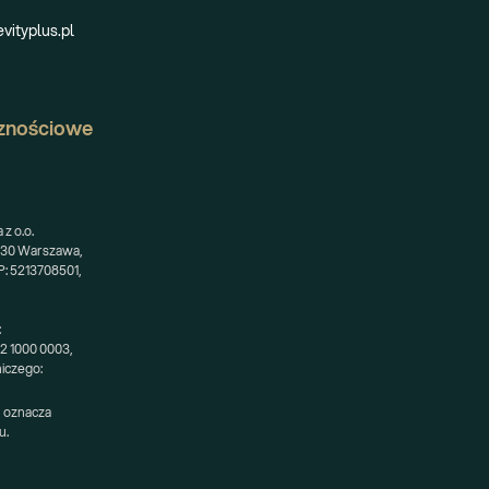
vityplus.pl
znościowe
z o.o.
-230 Warszawa,
: 5213708501,
:
52 1000 0003,
niczego:
 oznacza 
u.