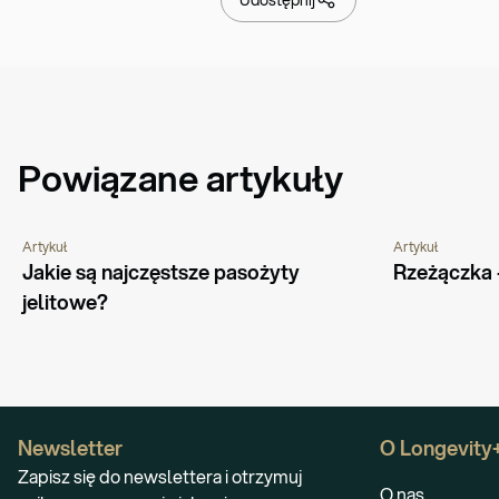
Powiązane artykuły
Artykuł
Artykuł
PORADNIK
CHOROBY I SCHORZENIA
PORADNIK
CH
Jakie są najczęstsze pasożyty 
Rzeżączka -
jelitowe?
Newsletter
O Longevity
Zapisz się do newslettera i otrzymuj
O nas