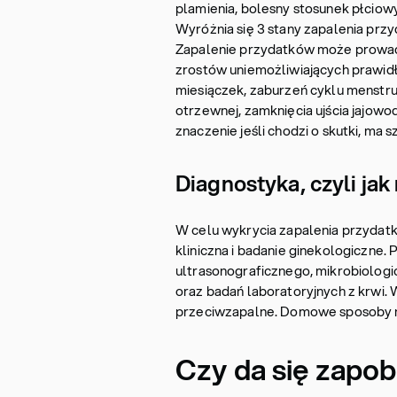
plamienia, bolesny stosunek płciow
Wyróżnia się 3 stany zapalenia prz
Zapalenie przydatków może prowadz
zrostów uniemożliwiających prawidło
miesiączek, zaburzeń cyklu menstru
otrzewnej, zamknięcia ujścia jajowo
znaczenie jeśli chodzi o skutki, ma
Diagnostyka, czyli ja
W celu wykrycia zapalenia przydatk
kliniczna i badanie ginekologiczne
ultrasonograficznego, mikrobiologi
oraz badań laboratoryjnych z krwi. W
przeciwzapalne. Domowe sposoby ni
Czy da się zapo