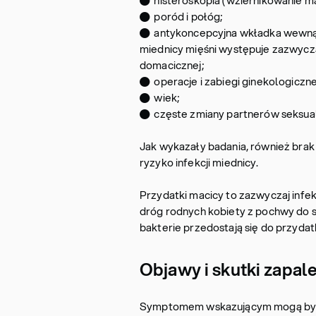
● histeroskopia (wziernikowanie ma
● poród i połóg;
● antykoncepcyjna wkładka wewnąt
miednicy mięśni występuje zazwycza
domacicznej;
● operacje i zabiegi ginekologiczne
● wiek;
● częste zmiany partnerów seksual
Jak wykazały badania, również bra
ryzyko infekcji miednicy.
Przydatki macicy to zazwyczaj infek
dróg rodnych kobiety z pochwy do sz
bakterie przedostają się do przyda
Objawy i skutki zapa
Symptomem wskazującym mogą być c