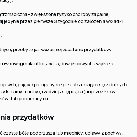
cicy);
rzmaciczna - zwiększone ryzyko choroby zapalnej
j jedynie przez pierwsze 3 tygodnie od założenia wkładki
;
nych; przebyte już wcześniej zapalenia przydatków.
k równowagi mikroflory narządów płciowych zwiększa
cja wstępująca (patogeny rozprzestrzeniająca się z dolnych
yjki i jamy macicy), rzadziej zstępująca (poprzez krew
tków) lub pooperacyjna.
lenia przydatków
zęste bóle podbrzusza lub miednicy, upławy z pochwy,