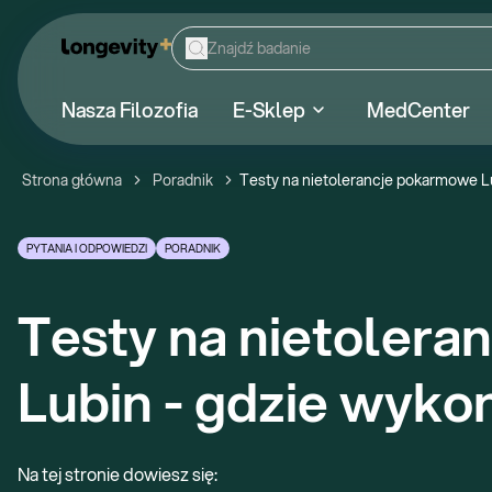
Nasza Filozofia
E-Sklep
MedCenter
Strona główna
Poradnik
Testy na nietolerancje pokarmowe L
PYTANIA I ODPOWIEDZI
PORADNIK
Testy na nietolera
Lubin - gdzie wyko
Na tej stronie dowiesz się: