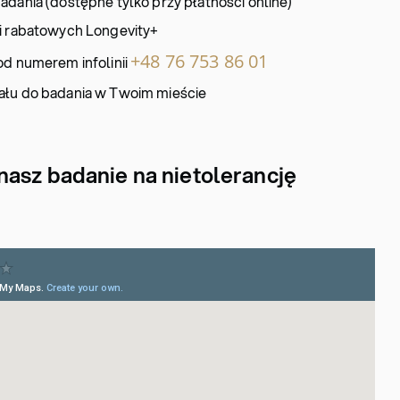
adania (dostępne tylko przy płatności online)
 i rabatowych Longevity+
+48 76 753 86 01
od numerem infolinii
ału do badania w Twoim mieście
asz badanie na nietolerancję