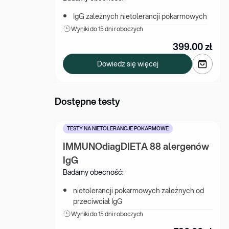
IgG zależnych nietolerancji pokarmowych
Wyniki 
do 15 dni roboczych
399.00
zł
Dowiedz się więcej
Dostępne testy
TESTY NA NIETOLERANCJE POKARMOWE
IMMUNOdiagDIETA 88 alergenów 
IgG
Badamy obecność:
nietolerancji pokarmowych zależnych od 
przeciwciał IgG
Wyniki 
do 15 dni roboczych