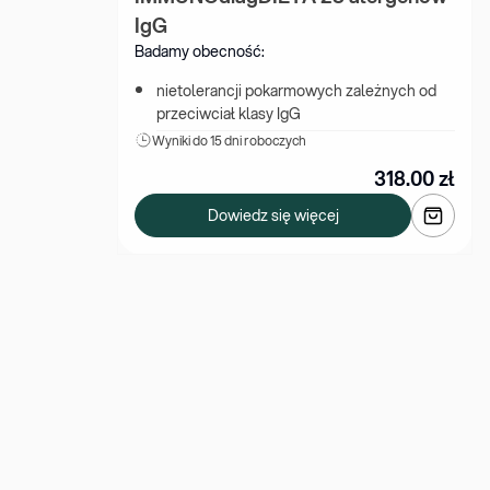
IgG
Badamy obecność:
nietolerancji pokarmowych zależnych od 
przeciwciał klasy IgG
Wyniki 
do 15 dni roboczych
318.00
zł
Dowiedz się więcej