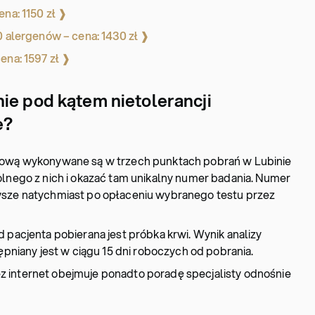
ena: 1150 zł ❱
0 alergenów – cena: 1430 zł ❱
ena: 1597 zł ❱
ie pod kątem nietolerancji
e?
mową wykonywane są w trzech punktach pobrań w Lubinie
olnego z nich i okazać tam unikalny numer badania. Numer
wsze natychmiast po opłaceniu wybranego testu przez
 pacjenta pobierana jest próbka krwi. Wynik analizy
tępniany jest w ciągu 15 dni roboczych od pobrania.
 internet obejmuje ponadto poradę specjalisty odnośnie