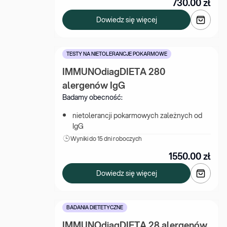
730.00
zł
Dowiedz się więcej
TESTY NA NIETOLERANCJE POKARMOWE
IMMUNOdiagDIETA 280 
alergenów IgG
Badamy obecność:
nietolerancji pokarmowych zależnych od 
IgG
Wyniki 
do 15 dni roboczych
1550.00
zł
Dowiedz się więcej
BADANIA DIETETYCZNE
IMMUNOdiagDIETA 28 alergenów 