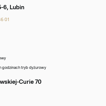
5-6, Lubin
86 01
rowy
ych godzinach tryb dyżurowy
owskiej-Curie 70