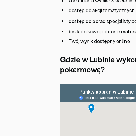
konsultacja wyników w cenie b
dostęp do akcji tematycznych
dostęp do porad specjalisty p
bezkolejkowe pobranie materi
Twój wynik dostępny online
Gdzie w Lubinie wykon
pokarmową?