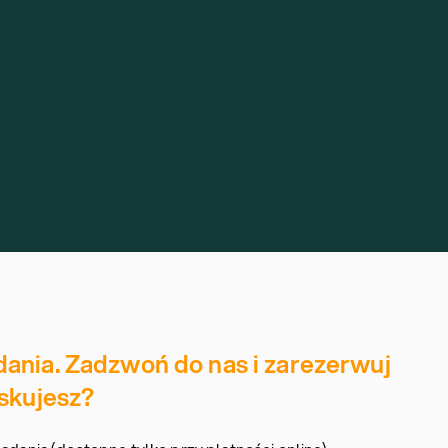
ania. Zadzwoń do nas i zarezerwuj
yskujesz?