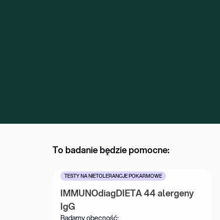
To badanie będzie pomocne:
TESTY NA NIETOLERANCJE POKARMOWE
IMMUNOdiagDIETA 44 alergeny 
IgG
Badamy obecność: