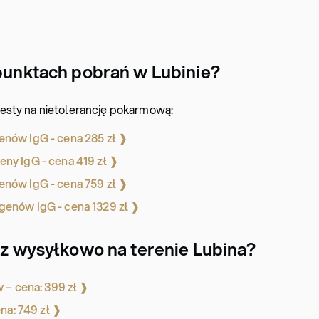
punktach pobrań w Lubinie?
esty na nietolerancję pokarmową:
nów IgG - cena 285 zł ❱
y IgG - cena 419 zł ❱
nów IgG - cena 759 zł ❱
enów IgG - cena 1329 zł ❱
esz wysyłkowo na terenie Lubina?
 – cena: 399 zł ❱
na: 749 zł ❱