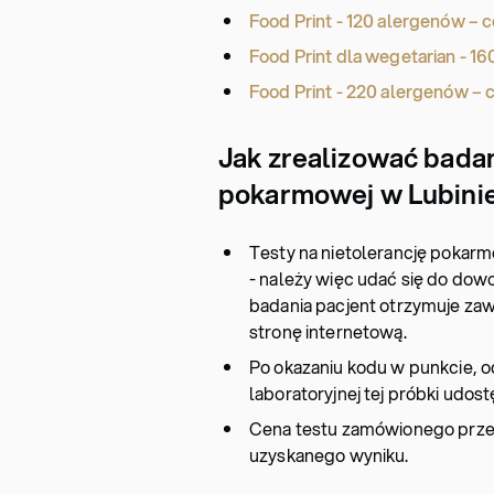
Food Print - 120 alergenów – c
Food Print dla wegetarian - 16
Food Print - 220 alergenów – c
Jak zrealizować badan
pokarmowej w Lubini
Testy na nietolerancję pokar
- należy więc udać się do dow
badania pacjent otrzymuje za
stronę internetową.
Po okazaniu kodu w punkcie, od
laboratoryjnej tej próbki udos
Cena testu zamówionego przez
uzyskanego wyniku.