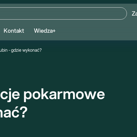
Z
Kontakt
Wiedza+
ubin - gdzie wykonać?
ncje pokarmowe 
nać?