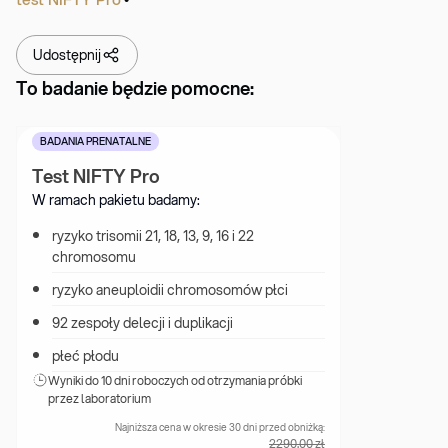
Udostępnij
To badanie będzie pomocne:
BADANIA PRENATALNE
Test NIFTY Pro
W ramach pakietu badamy:
ryzyko trisomii 21, 18, 13, 9, 16 i 22 
chromosomu
ryzyko aneuploidii chromosomów płci
92 zespoły delecji i duplikacji
płeć płodu
Wyniki 
do 10 dni roboczych od otrzymania próbki 
przez laboratorium
Najniższa cena w okresie 30 dni przed obniżką:
2290.00
zł