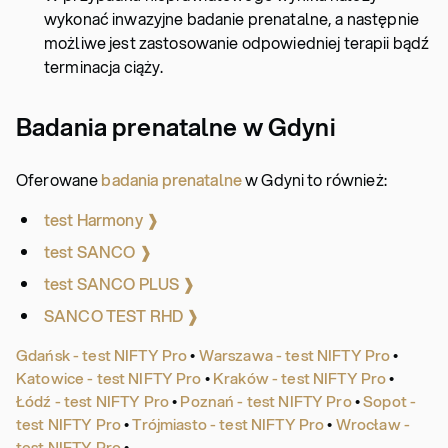
wykonać inwazyjne badanie prenatalne, a następnie
możliwe jest zastosowanie odpowiedniej terapii bądź
terminacja ciąży.
Badania prenatalne w Gdyni
Oferowane
badania prenatalne
w Gdyni to również:
test Harmony ❱
test SANCO ❱
test SANCO PLUS ❱
SANCO TEST RHD ❱
Gdańsk - test NIFTY Pro
•
Warszawa - test NIFTY Pro
•
Katowice - test NIFTY Pro
•
Kraków - test NIFTY Pro
•
Łódź - test NIFTY Pro
•
Poznań - test NIFTY Pro
•
Sopot -
test NIFTY Pro
•
Trójmiasto - test NIFTY Pro
•
Wrocław -
test NIFTY Pro
•