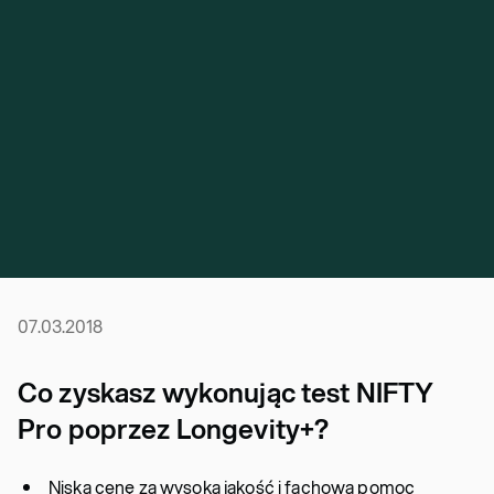
07.03.2018
Co zyskasz wykonując test NIFTY
Pro poprzez Longevity+?
Niską cenę za wysoką jakość i fachową pomoc