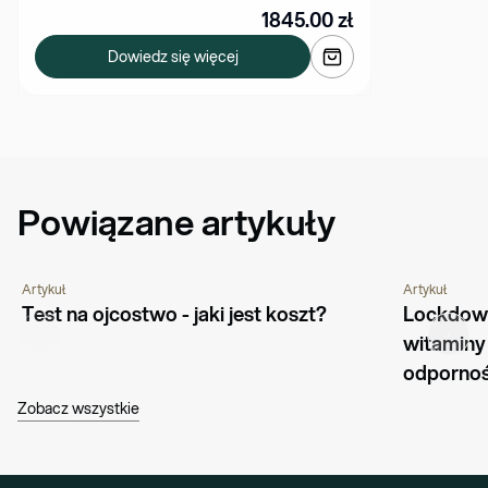
1845.00
zł
Dowiedz się więcej
Powiązane artykuły
Artykuł
Artykuł
OJCOSTWO
PORADNIK
KORONAWIRU
Test na ojcostwo - jaki jest koszt?
Lockdown 
witaminy 
odpornoś
Zobacz wszystkie