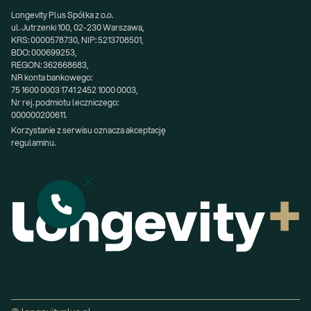
Longevity Plus Spółka z o.o.
ul. Jutrzenki 100, 02-230 Warszawa,
KRS: 0000578730, NIP: 5213708501,
BDO: 000699253,
REGON: 362668683,
NR konta bankowego:
75 1600 0003 1741 2452 1000 0003,
Nr rej. podmiotu leczniczego:
000000200611.
Korzystanie z serwisu oznacza akceptację 
regulaminu.