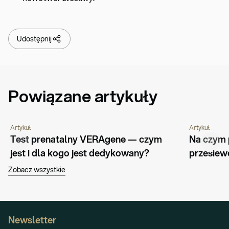
Udostępnij
Powiązane artykuły
Artykuł
Artykuł
CIĄŻA I MACIERZYŃSTWO
PORADNIK
Test prenatalny VERAgene — czym 
Na czym 
jest i dla kogo jest dedykowany?
przesiew
Zobacz wszystkie
Newsletter