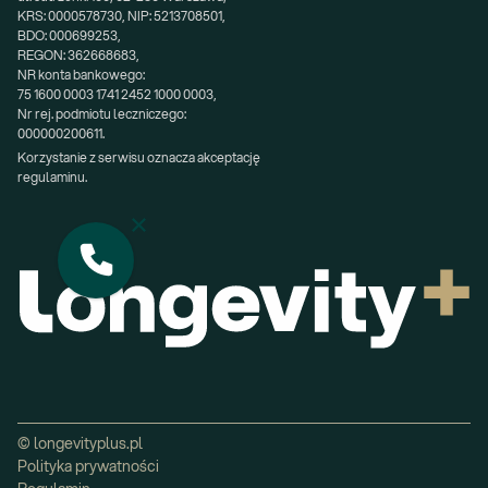
KRS: 0000578730, NIP: 5213708501,
BDO: 000699253,
REGON: 362668683,
NR konta bankowego:
75 1600 0003 1741 2452 1000 0003,
Nr rej. podmiotu leczniczego:
000000200611.
Korzystanie z serwisu oznacza akceptację 
regulaminu.
© longevityplus.pl
Polityka prywatności