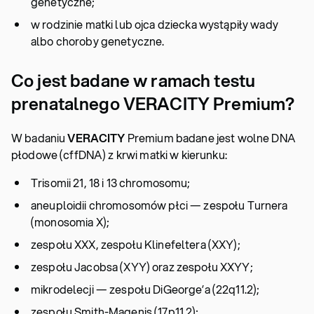
genetyczne;
w rodzinie matki lub ojca dziecka wystąpiły wady
albo choroby genetyczne.
Co jest badane w ramach testu
prenatalnego VERACITY Premium?
W badaniu
VERACITY
Premium badane jest wolne DNA
płodowe (cffDNA) z krwi matki w kierunku:
Trisomii 21, 18 i 13 chromosomu;
aneuploidii chromosomów płci — zespołu Turnera
(monosomia X);
zespołu XXX, zespołu Klinefeltera (XXY);
zespołu Jacobsa (XYY) oraz zespołu XXYY;
mikrodelecji — zespołu DiGeorge’a (22q11.2);
zespołu Smith-Magenis (17p11.2);