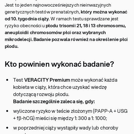
Jest to jeden najnowocześniejszych nieinwazyjnych
genetycznych testów prenatalnych,
który można wykonać
od 10. tygodnia ciąży
. W ramach testu sprawdzane jest
ryzyko obecności u
płodu trisomii 21, 18 i 13 chromosomu,
aneuploidii chromosomów płci oraz wybranych
mikrodelecji. Badanie pozwala również na określenie płci
płodu.
Kto powinien wykonać badanie?
Test
VERACITY Premium
może wykonać każda
kobieta w ciąży, która chce uzyskać wiedzę
dotyczącą rozwoju płodu.
Badanie szczególnie zaleca się, gdy:
wyliczone ryzyko w teście złożonym (PAPP-A + USG
+ fβ-hCG) mieści się między 1: 300 a 1: 1000;
w poprzedniej ciąży wystąpiły wady lub choroby