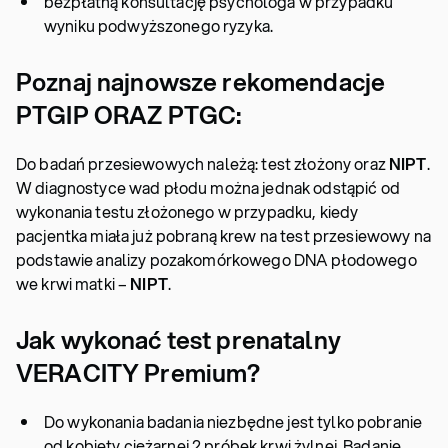
bezpłatną konsultację psychologa w przypadku
wyniku podwyższonego ryzyka.
Poznaj najnowsze rekomendacje
PTGIP
ORAZ
PTGC:
Do badań przesiewowych należą: test złożony oraz
NIPT
.
W diagnostyce wad płodu można jednak odstąpić od
wykonania testu złożonego w przypadku, kiedy
pacjentka miała już pobraną krew na test przesiewowy na
podstawie analizy pozakomórkowego DNA płodowego
we krwi matki –
NIPT
.
Jak wykonać test prenatalny
VERACITY Premium?
Do wykonania badania niezbędne jest tylko pobranie
od kobiety ciężarnej 2 próbek krwi żylnej. Badanie