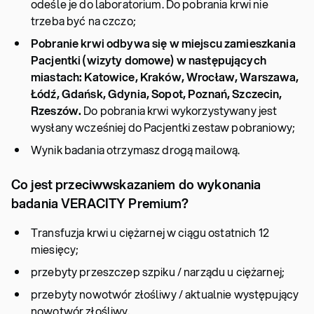
odeśle je do laboratorium. Do pobrania krwi nie
trzeba być na czczo;
Pobranie krwi odbywa się w miejscu zamieszkania
Pacjentki (wizyty domowe)
w następujących
miastach: Katowice, Kraków, Wrocław, Warszawa,
Łódź, Gdańsk, Gdynia, Sopot, Poznań, Szczecin,
Rzeszów.
Do pobrania krwi wykorzystywany jest
wysłany wcześniej do Pacjentki zestaw pobraniowy;
Wynik badania otrzymasz drogą mailową.
Co jest przeciwwskazaniem do wykonania
badania VERACITY Premium?
Transfuzja krwi u ciężarnej w ciągu ostatnich 12
miesięcy;
przebyty przeszczep szpiku / narządu u ciężarnej;
przebyty nowotwór złośliwy / aktualnie występujący
nowotwór złośliwy.