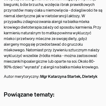
biegunki, bóle brzucha, wzdęcia i brak prawidłowych
przyrostów masy ciała u niemowlęcia - dolegliwości te są
niemal identyczne jak w nietolerancji laktozy. W
przypadku zdiagnozowania alergii na białka mleka
krowiego dietoterapia zależy od sposobu karmienia. Przy
karmieniu naturalnym to matka powinna wykluczyć
mleko i przetwory mleczne ze swojej diety, gdyż
alergeny mogą się przedostawać do gruczołu
mlekowego. Natomiast przy żywieniu sztucznym należy
wykluczyć wszelkie źródła mleka - można zastosować
mieszanki hipoalergiczne lub oparte na soi. Około 80-
90% dzieci “wyrasta” z alergii na białka mleka krowiego.
Autor merytoryczny:
Mgr Katarzyna Startek, Dietetyk
Powiązane tematy: