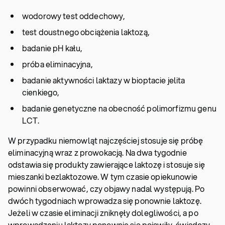
wodorowy test oddechowy,
test doustnego obciążenia laktozą,
badanie pH kału,
próba eliminacyjna,
badanie aktywności laktazy w bioptacie jelita
cienkiego,
badanie genetyczne na obecność polimorfizmu genu
LCT.
W przypadku niemowląt najczęściej stosuje się próbę
eliminacyjną wraz z prowokacją. Na dwa tygodnie
odstawia się produkty zawierające laktozę i stosuje się
mieszanki bezlaktozowe. W tym czasie opiekunowie
powinni obserwować, czy objawy nadal występują. Po
dwóch tygodniach wprowadza się ponownie laktozę.
Jeżeli w czasie eliminacji zniknęły dolegliwości, a po
wprowadzeniu laktozy ponownie się pojawiły, świadczy