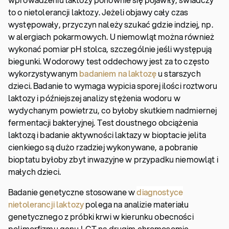
to o nietolerancji laktozy. Jeżeli objawy cały czas
występowały, przyczyn należy szukać gdzie indziej, np.
w alergiach pokarmowych. U niemowląt można również
wykonać pomiar pH stolca, szczególnie jeśli występują
biegunki. Wodorowy test oddechowy jest za to często
wykorzystywanym
badaniem na laktozę
u starszych
dzieci. Badanie to wymaga wypicia sporej ilości roztworu
laktozy i późniejszej analizy stężenia wodoru w
wydychanym powietrzu, co byłoby skutkiem nadmiernej
fermentacji bakteryjnej. Test doustnego obciążenia
laktozą i badanie aktywności laktazy w bioptacie jelita
cienkiego są dużo rzadziej wykonywane, a pobranie
bioptatu byłoby zbyt inwazyjne w przypadku niemowląt i
małych dzieci.
Badanie genetyczne stosowane w
diagnostyce
nietolerancji laktozy
polega na analizie materiału
genetycznego z próbki krwi w kierunku obecności
polimorfizmu genu LCT na drugim chromosomie.