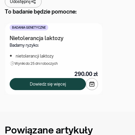
Udostępnij
To badanie będzie pomocne:
BADANIA GENETYCZNE
Nietolerancja laktozy
Badamy ryzyko:
nietolerancji laktozy
Wyniki 
do 25 dni roboczych
290.00
zł
Dowiedz się więcej
Powiązane artykuły