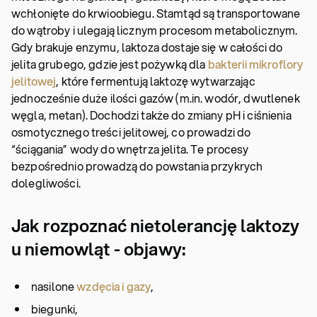
wchłonięte do krwioobiegu. Stamtąd są transportowane
do wątroby i ulegają licznym procesom metabolicznym.
Gdy brakuje enzymu, laktoza dostaje się w całości do
jelita grubego, gdzie jest pożywką dla
bakterii mikroflory
jelitowej
, które fermentują laktozę wytwarzając
jednocześnie duże ilości gazów (m.in. wodór, dwutlenek
węgla, metan). Dochodzi także do zmiany pH i ciśnienia
osmotycznego treści jelitowej, co prowadzi do
“ściągania” wody do wnętrza jelita. Te procesy
bezpośrednio prowadzą do powstania przykrych
dolegliwości.
Jak rozpoznać nietolerancję laktozy
u niemowląt - objawy:
nasilone
wzdęcia i gazy
,
biegunki,