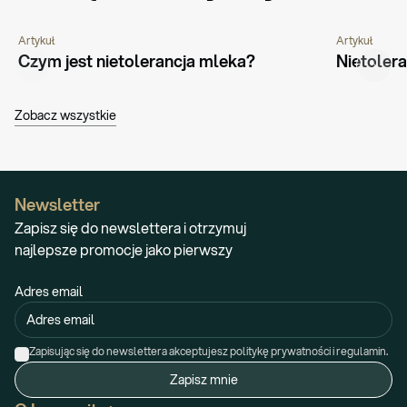
Artykuł
Artykuł
PORADNIK
CHOROBY I SCHORZENIA
ŻYWIENIE
Czym jest nietolerancja mleka?
Nietoler
Zobacz wszystkie
Newsletter
Zapisz się do newslettera i otrzymuj
najlepsze promocje jako pierwszy
Adres email
Zapisując się do newslettera akceptujesz politykę prywatności i regulamin.
Zapisz mnie