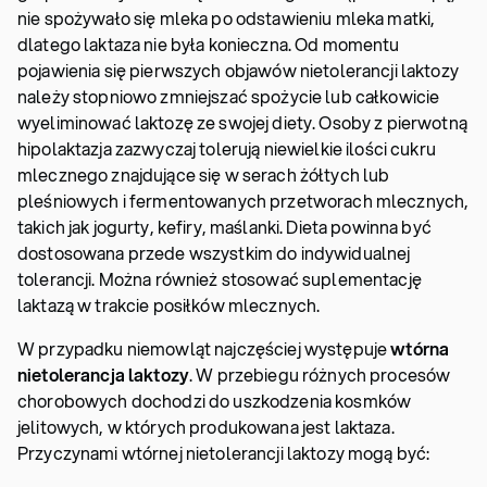
nie spożywało się mleka po odstawieniu mleka matki,
dlatego laktaza nie była konieczna. Od momentu
pojawienia się pierwszych objawów nietolerancji laktozy
należy stopniowo zmniejszać spożycie lub całkowicie
wyeliminować laktozę ze swojej diety. Osoby z pierwotną
hipolaktazja zazwyczaj tolerują niewielkie ilości cukru
mlecznego znajdujące się w serach żółtych lub
pleśniowych i fermentowanych przetworach mlecznych,
takich jak jogurty, kefiry, maślanki. Dieta powinna być
dostosowana przede wszystkim do indywidualnej
tolerancji. Można również stosować suplementację
laktazą w trakcie posiłków mlecznych.
W przypadku niemowląt najczęściej występuje
wtórna
nietolerancja laktozy
. W przebiegu różnych procesów
chorobowych dochodzi do uszkodzenia kosmków
jelitowych, w których produkowana jest laktaza.
Przyczynami wtórnej nietolerancji laktozy mogą być: