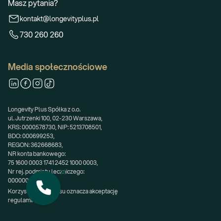
Masz pytania?
kontakt@longevityplus.pl
730 260 260
Media społecznościowe
Longevity Plus Spółka z o.o.
ul. Jutrzenki 100, 02-230 Warszawa,
KRS: 0000578730, NIP: 5213708501,
BDO: 000699253,
REGON: 362668683,
NR konta bankowego:
75 1600 0003 1741 2452 1000 0003,
Nr rej. podmiotu leczniczego:
000000200611.
Korzystanie z serwisu oznacza akceptację 
regulaminu.