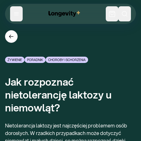
ŻYWIENIE
PORADNIK
CHOROBY I SCHORZENIA
Jak rozpoznać 
nietolerancję laktozy u 
niemowląt?
Nietolerancja laktozy jest najczęściej problemem osób
dorosłych. W rzadkich przypadkach może dotyczyć
niemowląt i małych dzieci, co można rozpoznać dzięki