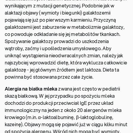
wynikającym z mutacji genetycznej. Podobnie jak w
alaktazji objawy (wymioty i biegunki) galaktozemii
pojawiają się już po pierwszym karmieniu. Przyczyną
galaktozemii jest zaburzenie w metabolizmie galaktozy,
co powoduje odkładanie się jej metabolitów tkankach.
Spożywanie galaktozy prowadzi do uszkodzenia
wątroby, zaćmy i upośledzenia umysłowego. Aby
uniknąć wystąpienia nieodwracalnych zmian, należy jak
najszybciej wprowadzić dietę, która wyklucza całkowicie
galaktozę - jej głównym źródłem jest laktoza. Dieta ta
powinna być stosowana przez całe życie.
Alergia na białka mleka
zwana jest często w pediatrii
skazą białkową. W jej przypadku po spożyciu mleka
dochodzi do produkcji przeciwciał IgE przez układ
immunologiczny na jeden z około 20 alergenów mleka
krowiego (m.in. α-laktoalbuminę, β-laktoglobulinę,
kazeinę). Objawy mogą się pojawić już w ciągu kilku minut
od spożycia alergenu. Wśród nich mogą być wymioty,