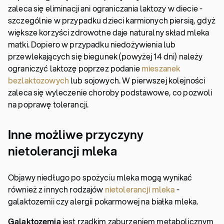
zaleca się eliminacji ani ograniczania laktozy w diecie -
szczególnie w przypadku dzieci karmionych piersią, gdyż
większe korzyści zdrowotne daje naturalny skład mleka
matki. Dopiero w przypadku niedożywienia lub
przewlekających się biegunek (powyżej 14 dni) należy
ograniczyć laktozę poprzez podanie
mieszanek
bezlaktozowych
lub sojowych. W pierwszej kolejności
zaleca się wyleczenie choroby podstawowe, co pozwoli
na poprawę tolerancji.
Inne możliwe przyczyny
nietolerancji mleka
Objawy niedługo po spożyciu mleka mogą wynikać
również z innych rodzajów
nietolerancji mleka
-
galaktozemii czy alergii pokarmowej na białka mleka.
Galaktozemia
jest rzadkim zaburzeniem metabolicznym