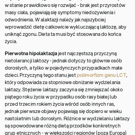
w stanie prawidłowo się rozwijać - brak jest przyrostów
masy ciała, pojawiają się symptomy niedożywienia i
odwodnienia. W alaktazji należy jak najszybciej
wprowadzić dietę całkowicie wykluczającą laktozę, aby
uniknąć zgonu. Dieta ta musi być stosowana do końca
życia.
Pierwotna hipolaktazja
jest najczęstszą przyczyną
nietolerancji laktozy - jednak dotyczy to głównie osób
dorosłych, a tylko w pojedynczych przypadkach małe
dzieci. Przyczyną tego stanu jest
polimorfizm genu LCT
,
który odpowiada za stopniowe obniżanie wydzielania
laktazy. Stężenie laktazy zaczyna się zmniejszać około
piątego roku życia w przypadku osób rasy białej lub
przed trzecim rokiem życia wśród osób innych ras,
jednak pierwsze objawy pojawiają się dopiero w wieku
nastoletnim lub dorosłym. Różnice w wydzielaniu laktazy
są spowodowane różną dietą przodków konkretnych
grup etnicznych - w większości regionów (poza Europą)