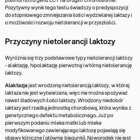
Pozytywny wynik tego testu świadczy o predyspozycji
do stopniowego zmniejszania ilości wydzielanej laktazy i
o możliwości rozwoju nietolerancji w przyszłości.
Przyczyny nietolerancji laktozy
Wyróżnia się trzy podstawowe typy nietolerancji laktozy
- alaktazję, hipolaktazję pierwotną i wtórną nietolerancję
laktozy.
Alaktazja
jest wrodzoną nietolerancją laktozy, w której
laktaza nie jest wytwarzana, więc nie można spożywać
nawet śladowych ilości laktozy. Wrodzony niedobór
laktazy jest rzadką jednostką chorobową, która wynika z
genetycznego defektu metabolicznego. Już po
pierwszym podaniu mleka matki lub mleka
modyfikowanego zawierającego laktozę pojawiają się
objawy kliniczne (głównie biegunki). Noworodek nie jest