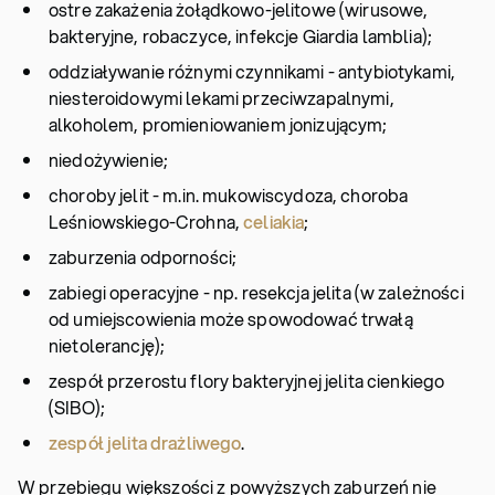
ostre zakażenia żołądkowo-jelitowe (wirusowe,
bakteryjne, robaczyce, infekcje Giardia lamblia);
oddziaływanie różnymi czynnikami - antybiotykami,
niesteroidowymi lekami przeciwzapalnymi,
alkoholem, promieniowaniem jonizującym;
niedożywienie;
choroby jelit - m.in. mukowiscydoza, choroba
Leśniowskiego-Crohna,
celiakia
;
zaburzenia odporności;
zabiegi operacyjne - np. resekcja jelita (w zależności
od umiejscowienia może spowodować trwałą
nietolerancję);
zespół przerostu flory bakteryjnej jelita cienkiego
(SIBO);
zespół jelita drażliwego
.
W przebiegu większości z powyższych zaburzeń nie