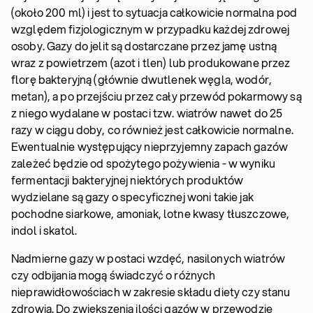
(około 200 ml) i jest to sytuacja całkowicie normalna pod
względem fizjologicznym w przypadku każdej zdrowej
osoby. Gazy do jelit są dostarczane przez jamę ustną
wraz z powietrzem (azot i tlen) lub produkowane przez
florę bakteryjną (głównie dwutlenek węgla, wodór,
metan), a po przejściu przez cały przewód pokarmowy są
z niego wydalane w postaci tzw. wiatrów nawet do 25
razy w ciągu doby, co również jest całkowicie normalne.
Ewentualnie występujący nieprzyjemny zapach gazów
zależeć będzie od spożytego pożywienia - w wyniku
fermentacji bakteryjnej niektórych produktów
wydzielane są gazy o specyficznej woni takie jak
pochodne siarkowe, amoniak, lotne kwasy tłuszczowe,
indol i skatol.
Nadmierne gazy w postaci wzdęć, nasilonych wiatrów
czy odbijania mogą świadczyć o różnych
nieprawidłowościach w zakresie składu diety czy stanu
zdrowia. Do zwiększenia ilości gazów w przewodzie