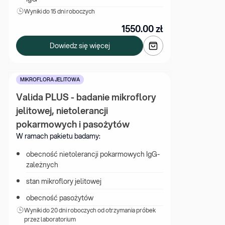
Wyniki 
do 15 dni roboczych
1550.00
zł
Dowiedz się więcej
MIKROFLORA JELITOWA
Valida PLUS - badanie mikroflory 
jelitowej, nietolerancji 
pokarmowych i pasożytów
W ramach pakietu badamy:
obecność nietolerancji pokarmowych IgG-
zależnych
stan mikroflory jelitowej
obecność pasożytów
Wyniki 
do 20 dni roboczych od otrzymania próbek 
przez laboratorium