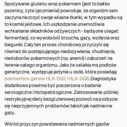
Spożywanie glutenu wraz pokarmem (jest to białko
pszenicy, żyta i jęczmienia) powoduje, że organizm sam
zaczyna niszczyć swoje własne tkanki, w tym wypadku są
to kosmki jelitowe. Ich uszkodzenie uniemożliwia
wchłanianie składników odżywczych - będą one ulegać
fermentacji, co wywoła ból brzucha, gazy, wzdęcia oraz
biegunki. Cały ten proces chorobowy przyczyni się
również do postępującego niedożywienia, chudnięcia,
niedoborów pokarmowych (np. anemii) i zaburzeń na
terenie całego organizmu. Jako że celiakia ma podłoże
genetyczne, występuje jedynie u osób, które posiadają
polimorfizm genów HLA-DQ2 i HLA-DQ8
. Diagnostyka
dodatkowo powinna być poszerzona o badania
serologiczne i histopatologiczne. Zastosowanie później
restrykcyjnej diety bezglutenowej pozwoli na pozbycie
się nieprzyjemnych problemów takich jak nadmierne
gazy.
Wśród przyczyn powstawania nadmiernych gazów