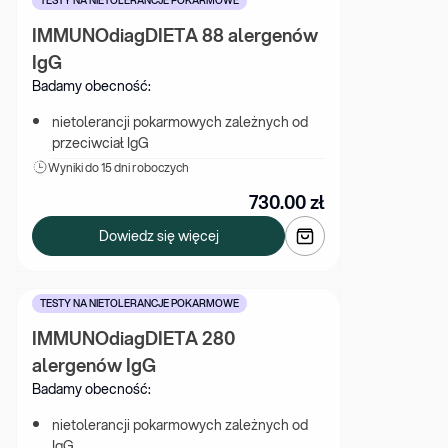
TESTY NA NIETOLERANCJE POKARMOWE
IMMUNOdiagDIETA 88 alergenów 
IgG
Badamy obecność:
nietolerancji pokarmowych zależnych od 
przeciwciał IgG
Wyniki 
do 15 dni roboczych
730.00
zł
Dowiedz się więcej
TESTY NA NIETOLERANCJE POKARMOWE
IMMUNOdiagDIETA 280 
alergenów IgG
Badamy obecność:
nietolerancji pokarmowych zależnych od 
IgG