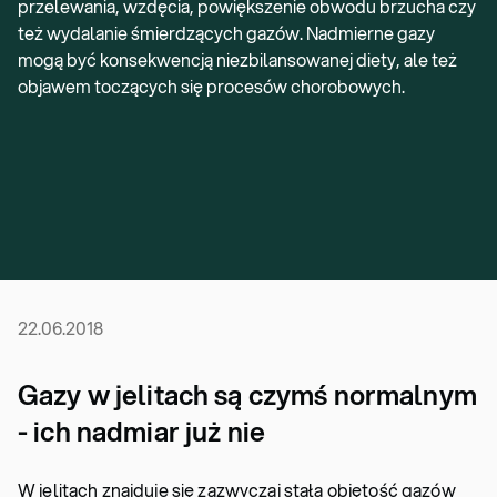
przelewania, wzdęcia, powiększenie obwodu brzucha czy
też wydalanie śmierdzących gazów. Nadmierne gazy
mogą być konsekwencją niezbilansowanej diety, ale też
objawem toczących się procesów chorobowych.
22.06.2018
Gazy w jelitach są czymś normalnym
- ich nadmiar już nie
W jelitach znajduje się zazwyczaj stała objętość gazów