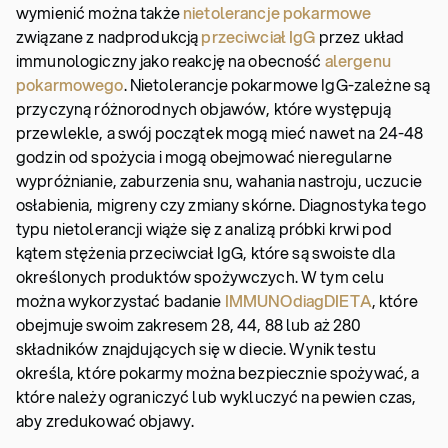
wymienić można także
nietolerancje pokarmowe
związane z nadprodukcją
przeciwciał IgG
przez układ
immunologiczny jako reakcję na obecność
alergenu
pokarmowego
. Nietolerancje pokarmowe IgG-zależne są
przyczyną różnorodnych objawów, które występują
przewlekle, a swój początek mogą mieć nawet na 24-48
godzin od spożycia i mogą obejmować nieregularne
wypróżnianie, zaburzenia snu, wahania nastroju, uczucie
osłabienia, migreny czy zmiany skórne. Diagnostyka tego
typu nietolerancji wiąże się z analizą próbki krwi pod
kątem stężenia przeciwciał IgG, które są swoiste dla
określonych produktów spożywczych. W tym celu
można wykorzystać badanie
IMMUNOdiagDIETA
, które
obejmuje swoim zakresem 28, 44, 88 lub aż 280
składników znajdujących się w diecie. Wynik testu
określa, które pokarmy można bezpiecznie spożywać, a
które należy ograniczyć lub wykluczyć na pewien czas,
aby zredukować objawy.