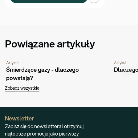
Powiązane artykuły
Artykuł
Artykuł
PORADNIK
CHOROBY I SCHORZENIA
ŻYWIENIE
PORADNIK
Śmierdzące gazy - dlaczego 
Dlaczego
powstają?
Zobacz wszystkie
Newsletter
Zapisz się do newslettera i otrzymuj
najlepsze promocje jako pierwszy