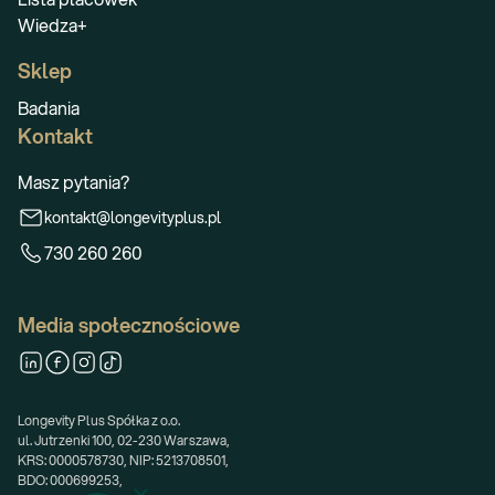
Wiedza+
Sklep
Badania
Kontakt
Masz pytania?
kontakt@longevityplus.pl
730 260 260
Media społecznościowe
Longevity Plus Spółka z o.o.
ul. Jutrzenki 100, 02-230 Warszawa,
KRS: 0000578730, NIP: 5213708501,
BDO: 000699253,