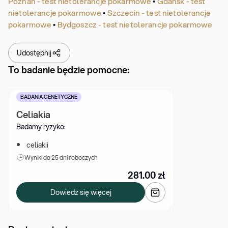
Poznań - test nietolerancje pokarmowe
•
Gdańsk - test
nietolerancje pokarmowe
•
Szczecin - test nietolerancje
pokarmowe
•
Bydgoszcz - test nietolerancje pokarmowe
Udostępnij
To badanie będzie pomocne:
BADANIA GENETYCZNE
Celiakia
Badamy ryzyko:
celiakii
Wyniki 
do 25 dni roboczych
281.00
zł
Dowiedz się więcej