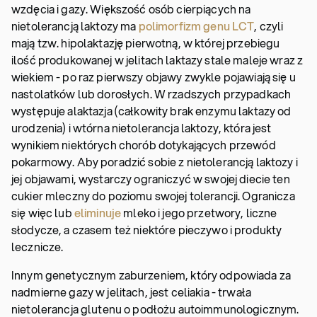
wzdęcia i gazy. Większość osób cierpiących na
nietolerancją laktozy ma
polimorfizm genu LCT
, czyli
mają tzw. hipolaktazję pierwotną, w której przebiegu
ilość produkowanej w jelitach laktazy stale maleje wraz z
wiekiem - po raz pierwszy objawy zwykle pojawiają się u
nastolatków lub dorosłych. W rzadszych przypadkach
występuje alaktazja (całkowity brak enzymu laktazy od
urodzenia) i wtórna nietolerancja laktozy, która jest
wynikiem niektórych chorób dotykających przewód
pokarmowy. Aby poradzić sobie z nietolerancją laktozy i
jej objawami, wystarczy ograniczyć w swojej diecie ten
cukier mleczny do poziomu swojej tolerancji. Ogranicza
się więc lub
eliminuje
mleko i jego przetwory, liczne
słodycze, a czasem też niektóre pieczywo i produkty
lecznicze.
Innym genetycznym zaburzeniem, który odpowiada za
nadmierne gazy w jelitach, jest celiakia - trwała
nietolerancja glutenu o podłożu autoimmunologicznym.