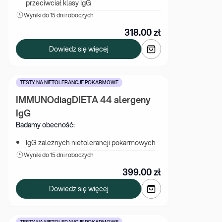
przeciwciał klasy IgG
Wyniki 
do 15 dni roboczych
318.00
zł
Dowiedz się więcej
TESTY NA NIETOLERANCJE POKARMOWE
IMMUNOdiagDIETA 44 alergeny 
IgG
Badamy obecność:
IgG zależnych nietolerancji pokarmowych
Wyniki 
do 15 dni roboczych
399.00
zł
Dowiedz się więcej