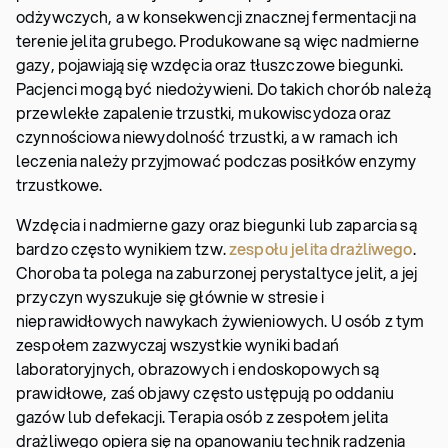
odżywczych, a w konsekwencji znacznej fermentacji na
terenie jelita grubego. Produkowane są więc nadmierne
gazy, pojawiają się wzdęcia oraz tłuszczowe biegunki.
Pacjenci mogą być niedożywieni. Do takich chorób należą
przewlekłe zapalenie trzustki, mukowiscydoza oraz
czynnościowa niewydolność trzustki, a w ramach ich
leczenia należy przyjmować podczas posiłków enzymy
trzustkowe.
Wzdęcia i nadmierne gazy oraz biegunki lub zaparcia są
bardzo często wynikiem tzw.
zespołu jelita drażliwego
.
Choroba ta polega na zaburzonej perystaltyce jelit, a jej
przyczyn wyszukuje się głównie w stresie i
nieprawidłowych nawykach żywieniowych. U osób z tym
zespołem zazwyczaj wszystkie wyniki badań
laboratoryjnych, obrazowych i endoskopowych są
prawidłowe, zaś objawy często ustępują po oddaniu
gazów lub defekacji. Terapia osób z zespołem jelita
drażliwego opiera się na opanowaniu technik radzenia