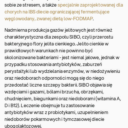
sobie ze stresem, a także
specjalnie zaprojektowanej dla
chorych na IBS diecie ograniczającej fermentujące
węglowodany, zwanej dietą low-FODMAP
.
Nadmierna produkcja gazów jelitowych jest również
charakterystyczna dla zespołu SIBO, czyli przerostu
bakteryjnego flory jelita cienkiego. Jelito cienkie w
prawidłowych warunkach nie powinno być
skolonizowane bakteriami - jest niemal jałowe, jednak w
przypadku stosowania antybiotyków, zaburzeń
perystaltyki lub wydzielania enzymów, w niedożywieniu
oraz niedoborach odporności mogą się do niego
przedostać liczne szczepy bakterii. SIBO objawia się
wzdęciami i gazami, bólami brzucha, obrzękami,
chudnięciem, biegunkami oraz niedoborami (witamina A,
D i B12). Leczenie obejmuje tu zastosowanie
antybiotyków wraz z probiotykami, uzupełnieniem
niedoborów pokarmowych i tymczasowej diecie
ubogolaktozowej.