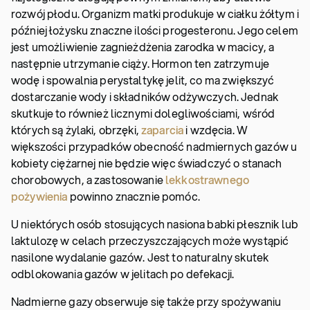
rozwój płodu. Organizm matki produkuje w ciałku żółtym i
później łożysku znaczne ilości progesteronu. Jego celem
jest umożliwienie zagnieżdżenia zarodka w macicy, a
następnie utrzymanie ciąży. Hormon ten zatrzymuje
wodę i spowalnia perystaltykę jelit, co ma zwiększyć
dostarczanie wody i składników odżywczych. Jednak
skutkuje to również licznymi dolegliwościami, wśród
których są żylaki, obrzęki,
zaparcia
i wzdęcia. W
większości przypadków obecność nadmiernych gazów u
kobiety ciężarnej nie będzie więc świadczyć o stanach
chorobowych, a zastosowanie
lekkostrawnego
pożywienia
powinno znacznie pomóc.
U niektórych osób stosujących nasiona babki płesznik lub
laktulozę w celach przeczyszczających może wystąpić
nasilone wydalanie gazów. Jest to naturalny skutek
odblokowania gazów w jelitach po defekacji.
Nadmierne gazy obserwuje się także przy spożywaniu