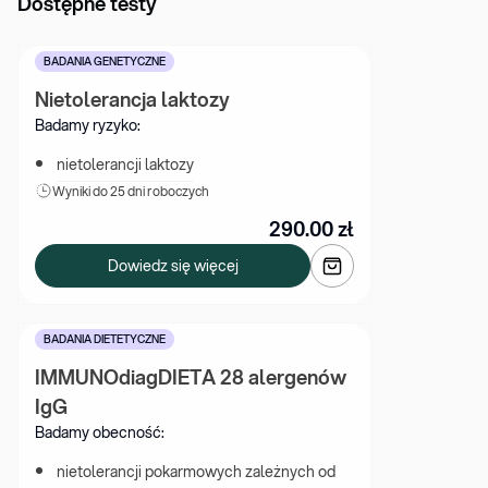
Dostępne testy
BADANIA GENETYCZNE
Nietolerancja laktozy
Badamy ryzyko:
nietolerancji laktozy
Wyniki 
do 25 dni roboczych
290.00
zł
Dowiedz się więcej
BADANIA DIETETYCZNE
IMMUNOdiagDIETA 28 alergenów 
IgG
Badamy obecność:
nietolerancji pokarmowych zależnych od 