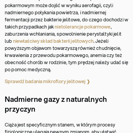
pokarmowym może dojść w wyniku aerofagii, czyli
nadmiernego połykania powietrza, i nadmiernej
fermentacji przez bakterie jelitowe, do czego dochodzi w
takich przypadkach jak
nietolerancje pokarmowe
,
zaburzenia wchłaniania, spowolnienie perystaltyki jelit
lub
niewłaściwy skład bakterii jelitowych
. Jeżeli
powyższym objawom towarzyszą również chudnięcie,
krwawienia z przewodu pokarmowego, anemia czy też
obecność chorób w rodzinie, tym prędzej należy udać się
po pomoc medyczną.
Sprawdź badania mikroflory jelitowej ❱
Nadmierne gazy z naturalnych
przyczyn
Ciąża jest specyficznym stanem, w którym procesy
fizjologiczne ulegają pewnym zmianom, aby ułatwić