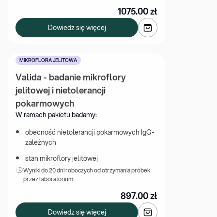
1075.00
zł
Dowiedz się więcej
MIKROFLORA JELITOWA
Valida - badanie mikroflory 
jelitowej i nietolerancji 
pokarmowych
W ramach pakietu badamy:
obecność nietolerancji pokarmowych IgG-
zależnych
stan mikroflory jelitowej
Wyniki 
do 20 dni roboczych od otrzymania próbek 
przez laboratorium
897.00
zł
Dowiedz się więcej