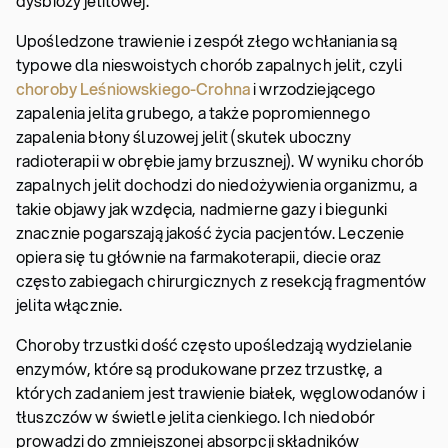
dysbiozy jelitowej.
Upośledzone trawienie i zespół złego wchłaniania są
typowe dla nieswoistych chorób zapalnych jelit, czyli
choroby Leśniowskiego-Crohna
i wrzodziejącego
zapalenia jelita grubego, a także popromiennego
zapalenia błony śluzowej jelit (skutek uboczny
radioterapii w obrębie jamy brzusznej). W wyniku chorób
zapalnych jelit dochodzi do niedożywienia organizmu, a
takie objawy jak wzdęcia, nadmierne gazy i biegunki
znacznie pogarszają jakość życia pacjentów. Leczenie
opiera się tu głównie na farmakoterapii, diecie oraz
często zabiegach chirurgicznych z resekcją fragmentów
jelita włącznie.
Choroby trzustki dość często upośledzają wydzielanie
enzymów, które są produkowane przez trzustkę, a
których zadaniem jest trawienie białek, węglowodanów i
tłuszczów w świetle jelita cienkiego. Ich niedobór
prowadzi do zmniejszonej absorpcji składników