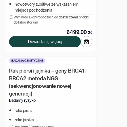
nowotwory złośliwe ze wskazaniem 
miejsca pochodzenia
Wyniki 
do 15 dni roboczych od dostarczenia próbki 
do laboratorium
6499.00
zł
Dowiedz się więcej
BADANIA GENETYCZNE
Rak piersi i jajnika – geny BRCA1 i 
BRCA2 metodą NGS 
(sekwencjonowanie nowej 
generacji)
Badamy ryzyko:
raka piersi
raka jajnika
Wyniki 
do 30 dni roboczych