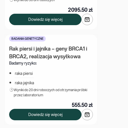
2095.50
zł
Dowiedz się więcej
BADANIA GENETYCZNE
Rak piersi i jajnika – geny BRCA1 i 
BRCA2, realizacja wysyłkowa
Badamy ryzyko:
raka piersi
raka jajnika
Wyniki 
do 20 dni roboczych od otrzymania próbki 
przez laboratorium
555.50
zł
Dowiedz się więcej