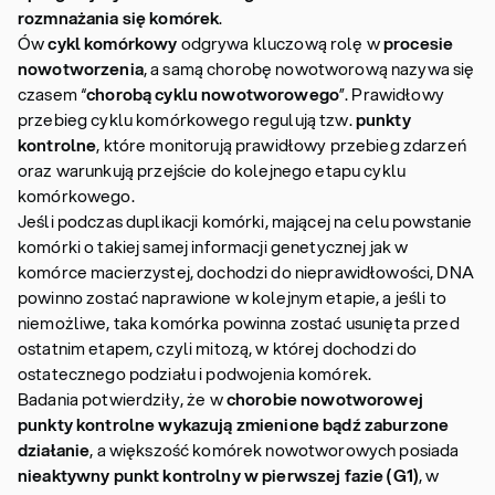
rozmnażania się komórek
.
Ów
cykl komórkowy
odgrywa kluczową rolę w
procesie
nowotworzenia
, a samą chorobę nowotworową nazywa się
czasem “
chorobą cyklu nowotworowego
”. Prawidłowy
przebieg cyklu komórkowego regulują tzw.
punkty
kontrolne
, które monitorują prawidłowy przebieg zdarzeń
oraz warunkują przejście do kolejnego etapu cyklu
komórkowego.
Jeśli podczas duplikacji komórki, mającej na celu powstanie
komórki o takiej samej informacji genetycznej jak w
komórce macierzystej, dochodzi do nieprawidłowości, DNA
powinno zostać naprawione w kolejnym etapie, a jeśli to
niemożliwe, taka komórka powinna zostać usunięta przed
ostatnim etapem, czyli mitozą, w której dochodzi do
ostatecznego podziału i podwojenia komórek.
Badania potwierdziły, że w
chorobie nowotworowej
punkty kontrolne wykazują zmienione bądź zaburzone
działanie
, a większość komórek nowotworowych posiada
nieaktywny punkt kontrolny w pierwszej fazie (G1)
, w