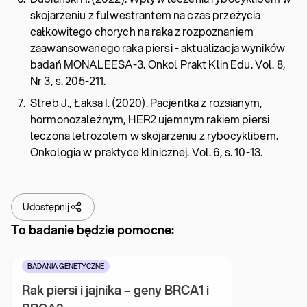
skojarzeniu z fulwestrantem na czas przeżycia
całkowitego chorych na raka z rozpoznaniem
zaawansowanego raka piersi - aktualizacja wyników
badań MONALEESA-3. Onkol Prakt Klin Edu. Vol. 8,
Nr 3, s. 205-211.
Streb J., Łaksa I. (2020). Pacjentka z rozsianym,
hormonozależnym, HER2 ujemnym rakiem piersi
leczona letrozolem w skojarzeniu z rybocyklibem.
Onkologia w praktyce klinicznej. Vol. 6, s. 10-13.
Udostępnij
To badanie będzie pomocne:
BADANIA GENETYCZNE
Rak piersi i jajnika – geny BRCA1 i 