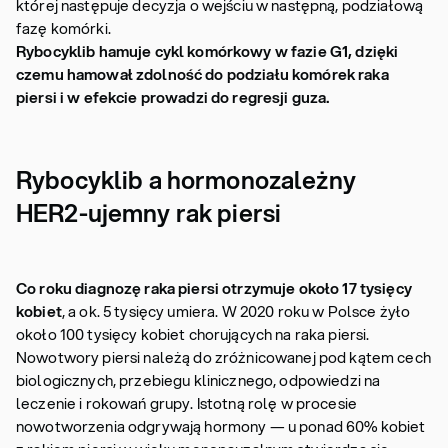
której następuje decyzja o wejściu w następną, podziałową
fazę komórki.
Rybocyklib hamuje cykl komórkowy w fazie G1, dzięki
czemu hamował zdolność do podziału komórek raka
piersi i w efekcie prowadzi do regresji guza.
Rybocyklib a hormonozależny
HER2-ujemny rak piersi
Co roku diagnozę raka piersi otrzymuje około 17 tysięcy
kobiet
, a ok. 5 tysięcy umiera. W 2020 roku w Polsce żyło
około 100 tysięcy kobiet chorujących na raka piersi.
Nowotwory piersi należą do zróżnicowanej pod kątem cech
biologicznych, przebiegu klinicznego, odpowiedzi na
leczenie i rokowań grupy. Istotną rolę w procesie
nowotworzenia odgrywają hormony — u ponad 60% kobiet