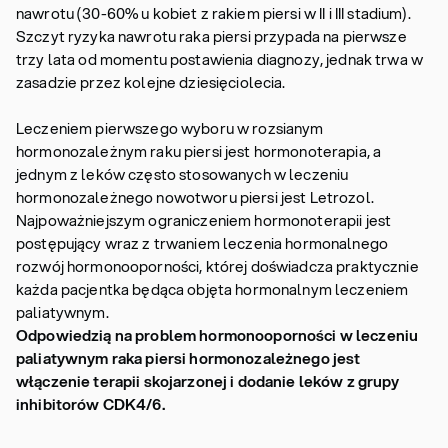
nawrotu (30-60% u kobiet z rakiem piersi w II i III stadium).
Szczyt ryzyka nawrotu raka piersi przypada na pierwsze
trzy lata od momentu postawienia diagnozy, jednak trwa w
zasadzie przez kolejne dziesięciolecia.
Leczeniem pierwszego wyboru w rozsianym
hormonozależnym raku piersi jest hormonoterapia, a
jednym z leków często stosowanych w leczeniu
hormonozależnego nowotworu piersi jest Letrozol.
Najpoważniejszym ograniczeniem hormonoterapii jest
postępujący wraz z trwaniem leczenia hormonalnego
rozwój hormonooporności, której doświadcza praktycznie
każda pacjentka będąca objęta hormonalnym leczeniem
paliatywnym.
Odpowiedzią na problem hormonooporności w leczeniu
paliatywnym raka piersi hormonozależnego jest
włączenie terapii skojarzonej i dodanie leków z grupy
inhibitorów CDK4/6.