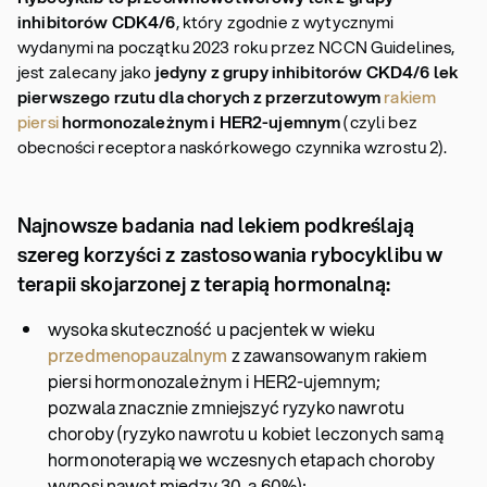
inhibitorów CDK4/6
, który zgodnie z wytycznymi
wydanymi na początku 2023 roku przez NCCN Guidelines,
jest zalecany jako
jedyny z grupy inhibitorów CKD4/6 lek
pierwszego rzutu dla chorych z przerzutowym
rakiem
piersi
hormonozależnym i HER2-ujemnym
(czyli bez
obecności receptora naskórkowego czynnika wzrostu 2).
Najnowsze badania nad lekiem podkreślają
szereg korzyści z zastosowania rybocyklibu w
terapii skojarzonej z terapią hormonalną:
wysoka skuteczność u pacjentek w wieku
przedmenopauzalnym
z zawansowanym rakiem
piersi hormonozależnym i HER2-ujemnym;
pozwala znacznie zmniejszyć ryzyko nawrotu
choroby (ryzyko nawrotu u kobiet leczonych samą
hormonoterapią we wczesnych etapach choroby
wynosi nawet między 30. a 60%);