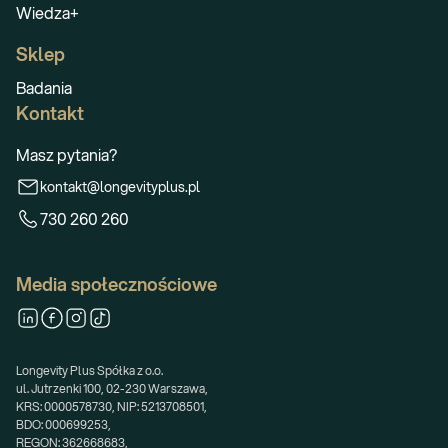
Wiedza+
Sklep
Badania
Kontakt
Masz pytania?
kontakt@longevityplus.pl
730 260 260
Media społecznościowe
Longevity Plus Spółka z o.o.
ul. Jutrzenki 100, 02-230 Warszawa,
KRS: 0000578730, NIP: 5213708501,
BDO: 000699253,
REGON: 362668683,