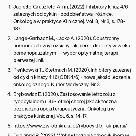
Jagiełło-Gruszfeld A. i in. (2022). Inhibitory kinaz 4/6
zależnych od cyklin - podobieństwa i różnice.
Onkologia w praktyce Klinicznej. Vol. 8, Nr 3, s. 178-
187.
Lange-Garbacz M., Łacko A. (2020). Obustronny
hormonozależny rozsiany rak piersi u kobiety w wieku
pomenopauzalnym — wybór optymalnej terapii
pierwszej linii.
Pieńkowski T., Stelmach M. (2020). Inhibitory zależnej
od cyklin kinazy 4 i 6 (CDK4/6) - nowa jakość leczenia
onkologicznego. Kurier Medyczny. Nr 3.
Brębowicz E. (2020). Zastosowanie letrozolu z
rybocyklibem u 46-letniej chorej jako skiteczna i
bezpieczna opcja terapeutyczna. Onkologia w
praktyce klinicznej. Vol. 6, s. 14-17.
https://www.zwrotnikraka.pl/rybocyklib-rak-piersi/
Dubiański R. (2022). Wpływ leczenia rybocyklibem w