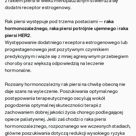
z rakiem piersi w wieku menopauzalnym stwierdza się
dodatni receptor estrogenowy.
Rak piersi występuje pod trzema postaciami —
raka
hormonozależnego
,
raka piersi potrójnie ujemnego
i
raka
piersi HER2
.
Występowanie dodatniego receptora estrogenowego lub
progestagenowego jest pozytywnym czynnikiem
predykcyjnym i wiąże się z mniej agresywnym przebiegiem
choroby oraz większą odpowiedzią na leczenie
hormonalne.
Rozsiany hormonozależny rak piersi na chwilę obecną nie
daje szans na wyleczenie. Poszukiwania optymalnego
postępowania terapeutycznego oscylują wokół
pogodzenia optymalnej skuteczności terapii z
zachowaniem dobrej jakości życia chorego podlegającej
opiece paliatywnej. Jeśli zaś chodzi o raka piersi
hormonozależnego, rozpoznanego we wczesnych stadiach,
główne poszukiwania dotyczą redukcji wysokiego ryzyka