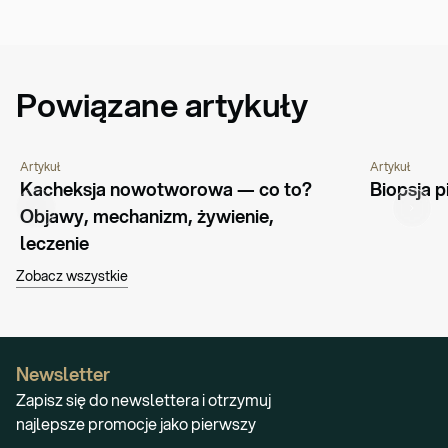
Powiązane artykuły
Artykuł
Artykuł
CHOROBY I SCHORZENIA
NOWOTWORY
PORADNIK
GENETYKA
Kacheksja nowotworowa — co to? 
Biopsja p
Objawy, mechanizm, żywienie, 
leczenie
Zobacz wszystkie
Newsletter
Zapisz się do newslettera i otrzymuj
najlepsze promocje jako pierwszy