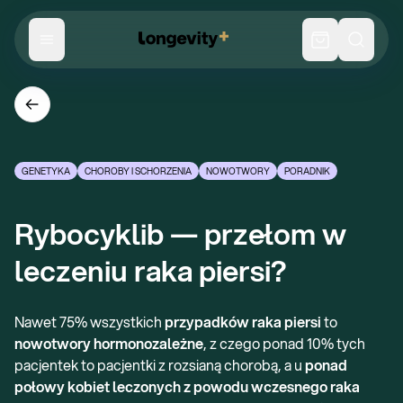
GENETYKA
CHOROBY I SCHORZENIA
NOWOTWORY
PORADNIK
Rybocyklib — przełom w 
leczeniu raka piersi?
Nawet 75% wszystkich
przypadków raka piersi
to
nowotwory hormonozależne
, z czego ponad 10% tych
pacjentek to pacjentki z rozsianą chorobą, a u
ponad
połowy kobiet leczonych z powodu wczesnego raka