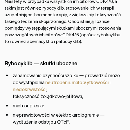
Niestety w przypadku wszystkich inhibitorów CDK4/6, a
takim jest również rybocyklib, stosowanie ich w terapii
uzupełniającej hormonoterapię, zwiększa się toksyczność
takiego leczenia skojarzonego. Choć istnieją różnice
pomiędzy występującymi skutkami ubocznymi stosowania
poszczególnych inhibitorów CDK4/6 (oprócz ryboksylibu
to również abemacyklib i palbocyklib).
Rybocyklib — skutki uboczne
zahamowanie czynności szpiku — prowadzić może
do wystąpienia
neutropenii
,
małopłytkowości
i
niedokrwistości
;
toksyczność żołądkowo-jelitowa;
mielosupresja;
nieprawidłowości w elektrokardiogramie —
wydłużenie odstępu QTcF.