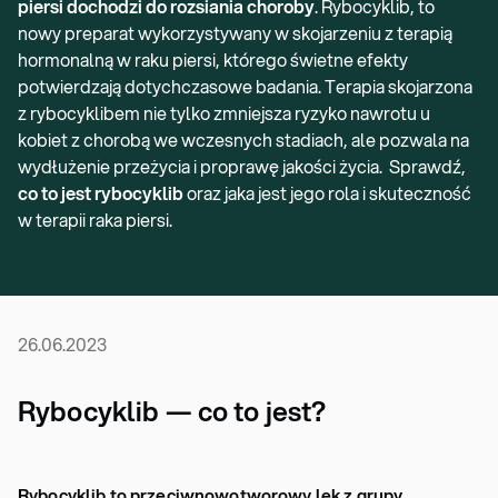
piersi dochodzi do rozsiania choroby
. Rybocyklib, to
nowy preparat wykorzystywany w skojarzeniu z terapią
hormonalną w raku piersi, którego świetne efekty
potwierdzają dotychczasowe badania. Terapia skojarzona
z rybocyklibem nie tylko zmniejsza ryzyko nawrotu u
kobiet z chorobą we wczesnych stadiach, ale pozwala na
wydłużenie przeżycia i proprawę jakości życia. Sprawdź,
co to jest rybocyklib
oraz jaka jest jego rola i skuteczność
w terapii raka piersi.
26.06.2023
Rybocyklib — co to jest?
Rybocyklib to przeciwnowotworowy lek z grupy