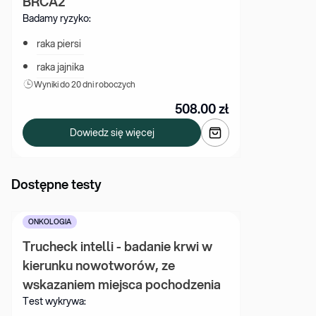
BRCA2
Badamy ryzyko:
raka piersi
raka jajnika
Wyniki 
do 20 dni roboczych
508.00
zł
Dowiedz się więcej
Dostępne testy
ONKOLOGIA
Trucheck intelli - badanie krwi w 
kierunku nowotworów, ze 
wskazaniem miejsca pochodzenia
Test wykrywa: 