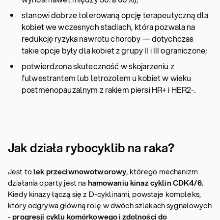
stanowi dobrze tolerowaną opcję terapeutyczną dla
kobiet we wczesnych stadiach, która pozwala na
redukcję ryzyka nawrotu choroby — dotychczas
takie opcje były dla kobiet z grupy II i III ograniczone;
potwierdzona skuteczność w skojarzeniu z
fulwestrantem lub letrozolem u kobiet w wieku
postmenopauzalnym z rakiem piersi HR+ i HER2-.
Jak działa rybocyklib na raka?
Jest to
lek przeciwnowotworowy
, którego mechanizm
działania oparty jest na
hamowaniu kinaz cyklin CDK4/6
.
Kiedy kinazy łączą się z D-cyklinami, powstaje kompleks,
który odgrywa główną rolę w dwóch szlakach sygnałowych
-
progresji cyklu komórkowego
i
zdolności do