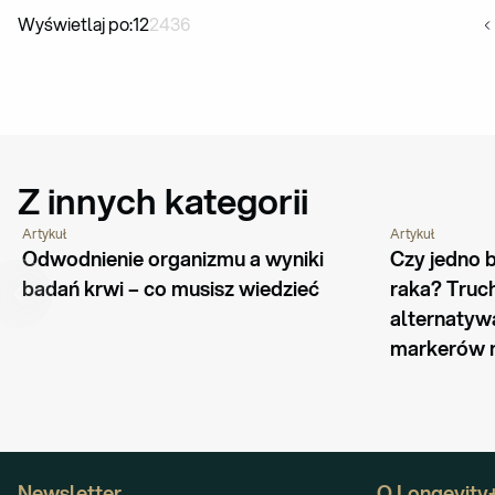
Wyświetlaj po:
12
24
36
Z innych kategorii
Artykuł
Artykuł
PORADNIK
PYTANIA I ODPO
Odwodnienie organizmu a wyniki 
Czy jedno b
badań krwi – co musisz wiedzieć
raka? Truc
alternatywa
markerów
Newsletter
O Longevity