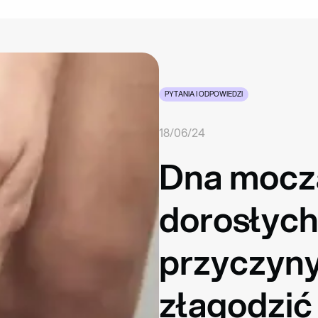
PYTANIA I ODPOWIEDZI
18/06/24
Dna mocza
dorosłych
przyczyny,
złagodzić