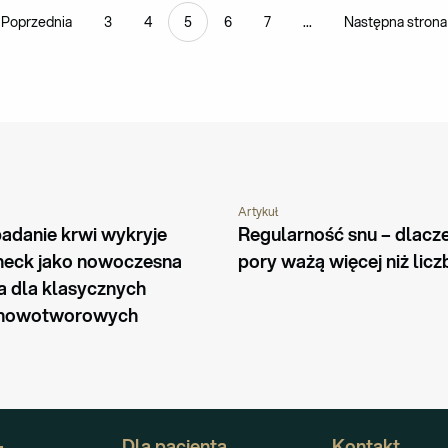
Poprzednia
3
4
5
6
7
...
Następna strona
Artykuł
WIEDZI
PORADNIK
PORADNIK
adanie krwi wykryje 
Regularność snu – dlacze
heck jako nowoczesna 
pory ważą więcej niż licz
 dla klasycznych 
 nowotworowych
+
Dla pacjenta
Kontakt