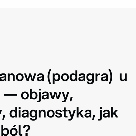
nowa (podagra)  u 
 — objawy, 
 diagnostyka, jak 
 ból?