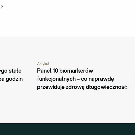
Artykuł
PYTANIA I ODPOWIEDZI
PORADNIK
go stałe 
Panel 10 biomarkerów 
ba godzin
funkcjonalnych – co naprawdę 
przewiduje zdrową długowieczność