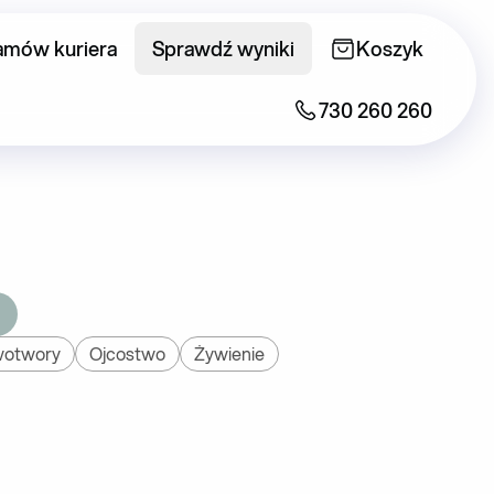
amów kuriera
Sprawdź wyniki
Koszyk
730 260 260
otwory
Ojcostwo
Żywienie