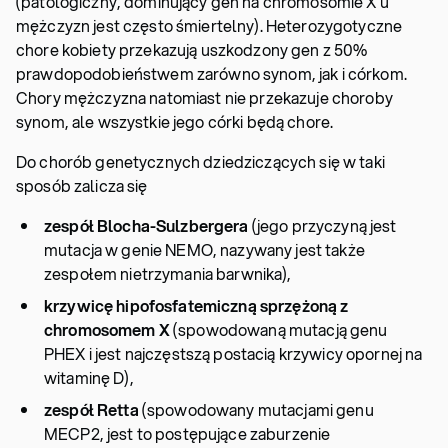
(patologiczny, dominujący gen na chromosomie X u
mężczyzn jest często śmiertelny). Heterozygotyczne
chore kobiety przekazują uszkodzony gen z 50%
prawdopodobieństwem zarówno synom, jak i córkom.
Chory mężczyzna natomiast nie przekazuje choroby
synom, ale wszystkie jego córki będą chore.
Do chorób genetycznych dziedziczących się w taki
sposób zalicza się
zespół Blocha-Sulzbergera
(jego przyczyną jest
mutacja w genie NEMO, nazywany jest także
zespołem nietrzymania barwnika),
krzywicę hipofosfatemiczną sprzężoną z
chromosomem X
(spowodowaną mutacją genu
PHEX i jest najczęstszą postacią krzywicy opornej na
witaminę D),
zespół Retta
(spowodowany mutacjami genu
MECP2, jest to postępujące zaburzenie