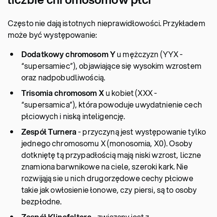
Często nie dają istotnych nieprawidłowości. Przykładem
może być występowanie:
Dodatkowy chromosom Y
u mężczyzn (YYX -
“supersamiec”), objawiające się wysokim wzrostem
oraz nadpobudliwością.
Trisomia chromosom X
u kobiet (XXX -
“supersamica”), która powoduje uwydatnienie cech
płciowych i niską inteligencję.
Zespół Turnera
- przyczyną jest występowanie tylko
jednego chromosomu X (monosomia, X0). Osoby
dotkniętę tą przypadłością mają niski wzrost, liczne
znamiona barwnikowe na ciele, szeroki kark. Nie
rozwijąją sie u nich drugorzędowe cechy płciowe
takie jak owłosienie łonowe, czy piersi, są to osoby
bezpłodne.
Zespół Klinefeltera
- związany jest z