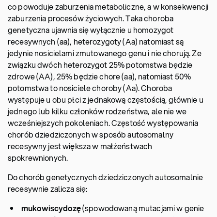
co powoduje zaburzenia metaboliczne, a w konsekwencji
zaburzenia procesów życiowych. Taka choroba
genetyczna ujawnia się wyłącznie u homozygot
recesywnych (aa), heterozygoty (Aa) natomiast są
jedynie nosicielami zmutowanego genu i nie chorują. Ze
związku dwóch heterozygot 25% potomstwa będzie
zdrowe (AA), 25% będzie chore (aa), natomiast 50%
potomstwa to nosiciele choroby (Aa). Choroba
występuje u obu płci z jednakową częstością, głównie u
jednego lub kilku członków rodzeństwa, ale nie we
wcześniejszych pokoleniach. Częstość występowania
chorób dziedziczonych w sposób autosomalny
recesywny jest większa w małżeństwach
spokrewnionych.
Do chorób genetycznych dziedziczonych autosomalnie
recesywnie zalicza się:
mukowiscydozę
(spowodowaną mutacjami w genie