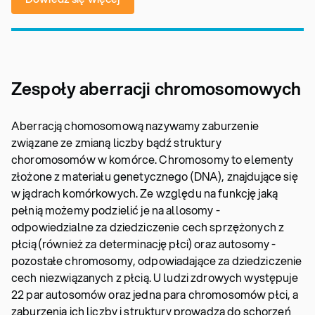
Zespoły aberracji chromosomowych
Aberracją chomosomową nazywamy zaburzenie
związane ze zmianą liczby bądź struktury
choromosomów w komórce. Chromosomy to elementy
złożone z materiału genetycznego (DNA), znajdujące się
w jądrach komórkowych. Ze względu na funkcję jaką
pełnią możemy podzielić je na allosomy -
odpowiedzialne za dziedziczenie cech sprzężonych z
płcią (również za determinację płci) oraz autosomy -
pozostałe chromosomy, odpowiadające za dziedziczenie
cech niezwiązanych z płcią. U ludzi zdrowych występuje
22 par autosomów oraz jedna para chromosomów płci, a
zaburzenia ich liczby i struktury prowadzą do schorzeń