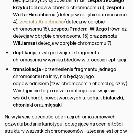
będąca przyczyną powstania m.in.
zespołu kociego
krzyku
(delecja w obrębie chromosomu 5),
zespołu
Wolfa-Hirschhorna
(delecja w obrębie chromosomu
4),
zespołu Angelmana
(delecja w obrębie
chromosomu 15),
zespołu Pradera-Willego
(również
delecja w obrębie chromosomu 15) oraz
zespołu
Williamsa
(delecja w obrębie chromosomu 7)
duplikacja
, czyli podwojenie fragmentu
chromosomu w wyniku błedów w procesie replikacji
translokacja
- przeniesienie fragmentu jednego
chromosomu na inny, nie będący jego
odpowiednikiem (tzw. chromosom niehomologiczny).
Wystąpienie tego rodzaju mutacji obserwuje się
wśród chorób nowotworowych takich jak
białaczki
,
chłoniaki
oraz
mięsaki
Na wykrycie obecności aberracji chromosomowych
pozwala badanie kariotypu, polegające na ocenie ilości i
struktury wszystkich chromosomów - zlecane jest ono w