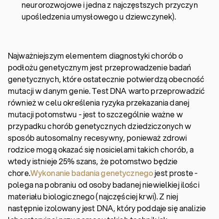
neurorozwojowe i jedna z najczęstszych przyczyn
upośledzenia umysłowego u dziewczynek).
Najważniejszym elementem diagnostyki chorób o
podłożu genetycznym jest przeprowadzenie badań
genetycznych, które ostatecznie potwierdzą obecność
mutacji w danym genie. Test DNA warto przeprowadzić
również w celu określenia ryzyka przekazania danej
mutacji potomstwu - jest to szczególnie ważne w
przypadku chorób genetycznych dziedziczonych w
sposób autosomalny recesywny, ponieważ zdrowi
rodzice mogą okazać się nosicielami takich chorób, a
wtedy istnieje 25% szans, że potomstwo będzie
chore.
Wykonanie badania genetycznego
jest proste -
polega na pobraniu od osoby badanej niewielkiej ilości
materiału biologicznego (najczęściej krwi). Z niej
następnie izolowany jest DNA, który poddaje się analizie