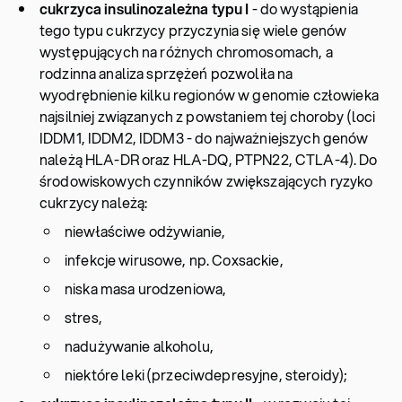
cukrzyca insulinozależna typu I
- do wystąpienia
tego typu cukrzycy przyczynia się wiele genów
występujących na różnych chromosomach, a
rodzinna analiza sprzężeń pozwoliła na
wyodrębnienie kilku regionów w genomie człowieka
najsilniej związanych z powstaniem tej choroby (loci
IDDM1, IDDM2, IDDM3 - do najważniejszych genów
należą HLA-DR oraz HLA-DQ, PTPN22, CTLA-4). Do
środowiskowych czynników zwiększających ryzyko
cukrzycy należą:
niewłaściwe odżywianie,
infekcje wirusowe, np. Coxsackie,
niska masa urodzeniowa,
stres,
nadużywanie alkoholu,
niektóre leki (przeciwdepresyjne, steroidy);