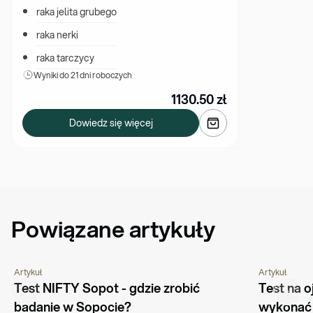
raka jelita grubego
raka nerki
raka tarczycy
Wyniki 
do 21 dni roboczych
1130.50
zł
Dowiedz się więcej
Powiązane artykuły
Artykuł
Artykuł
PORADNIK
PYTANIA I ODPOWIEDZI
PORADNIK
Test NIFTY Sopot - gdzie zrobić 
Test na o
badanie w Sopocie?
wykonać 