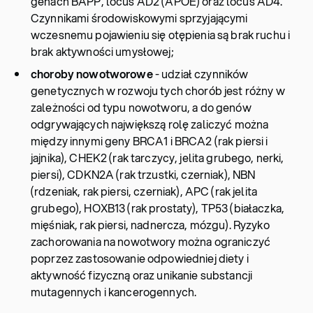
genach BAPP, locus AD2 (APOE) oraz locus AD4.
Czynnikami środowiskowymi sprzyjającymi
wczesnemu pojawieniu się otępienia są brak ruchu i
brak aktywności umysłowej;
choroby nowotworowe
- udział czynników
genetycznych w rozwoju tych chorób jest różny w
zależności od typu nowotworu, a do genów
odgrywających największą rolę zaliczyć można
między innymi geny BRCA1 i BRCA2 (rak piersi i
jajnika), CHEK2 (rak tarczycy, jelita grubego, nerki,
piersi), CDKN2A (rak trzustki, czerniak), NBN
(rdzeniak, rak piersi, czerniak), APC (rak jelita
grubego), HOXB13 (rak prostaty), TP53 (białaczka,
mięśniak, rak piersi, nadnercza, mózgu). Ryzyko
zachorowania na nowotwory można ograniczyć
poprzez zastosowanie odpowiedniej diety i
aktywność fizyczną oraz unikanie substancji
mutagennych i kancerogennych.