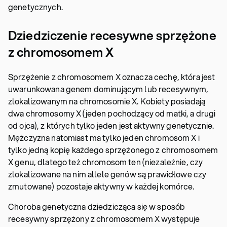
genetycznych.
Dziedziczenie recesywne sprzężone
z chromosomem X
Sprzężenie z chromosomem X oznacza cechę, która jest
uwarunkowana genem dominującym lub recesywnym,
zlokalizowanym na chromosomie X. Kobiety posiadają
dwa chromosomy X (jeden pochodzący od matki, a drugi
od ojca), z których tylko jeden jest aktywny genetycznie.
Mężczyzna natomiast ma tylko jeden chromosom X i
tylko jedną kopię każdego sprzężonego z chromosomem
X genu, dlatego też chromosom ten (niezależnie, czy
zlokalizowane na nim allele genów są prawidłowe czy
zmutowane) pozostaje aktywny w każdej komórce.
Choroba genetyczna dziedzicząca się w sposób
recesywny sprzężony z chromosomem X występuje