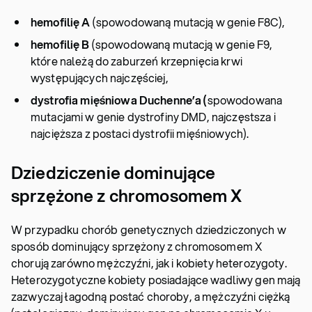
hemofilię A
(spowodowaną mutacją w genie F8C),
hemofilię B
(spowodowaną mutacją w genie F9,
które należą do zaburzeń krzepnięcia krwi
występujących najczęściej,
dystrofia mięśniowa Duchenne’a (
spowodowana
mutacjami w genie dystrofiny DMD, najczęstsza i
najcięższa z postaci dystrofii mięśniowych).
Dziedziczenie dominujące
sprzężone z chromosomem X
W przypadku chorób genetycznych dziedziczonych w
sposób dominujący sprzężony z chromosomem X
chorują zarówno mężczyźni, jak i kobiety heterozygoty.
Heterozygotyczne kobiety posiadające wadliwy gen mają
zazwyczaj łagodną postać choroby, a mężczyźni ciężką