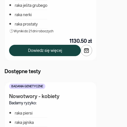
raka jelita grubego
raka nerki
raka prostaty
Wyniki 
do 21 dni roboczych
1130.50
zł
Dowiedz się więcej
Dostępne testy
BADANIA GENETYCZNE
Nowotwory - kobiety
Badamy ryzyko:
raka piersi
raka jajnika