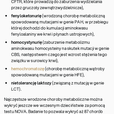
CFTR, które prowadzą do zaburzenia wydzielania
przez gruczoły zewnątrzwydzielnicze),
fenyloketonurię
(wrodzoną chorobę metaboliczną
spowodowaną mutacjami w genie PAH, w przebiegu
której dochodzi do kumulacji aminokwasu
fenyloalaniny we krwi i płynach ustrojowych),
homocystynurię
(zaburzenie metabolizmu
aminokwasu homocysteiny na skutek mutacji w genie
CBS, następstwem czego jest wzrost stężenia tego
związku w surowicy krwi),
hemochromatozę
(chorobę metaboliczną wątroby
spowodowaną mutacjami w genie HFE),
nietolerancję laktozy
(związaną z mutacją w genie
LCT).
Najczęstsze wrodzone choroby metaboliczne można
wykryć jeszcze we wczesnym dzieciństwie za pomocą
testu NOVA. Badanie to pozwala wykryć aż 87 chorób