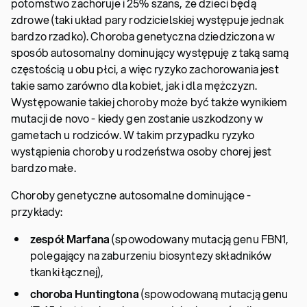
potomstwo zachoruje i 25% szans, że dzieci będą
zdrowe (taki układ pary rodzicielskiej występuje jednak
bardzo rzadko). Choroba genetyczna dziedziczona w
sposób autosomalny dominujący występuję z taką samą
częstością u obu płci, a więc ryzyko zachorowania jest
takie samo zarówno dla kobiet, jak i dla mężczyzn.
Występowanie takiej choroby może być także wynikiem
mutacji de novo - kiedy gen zostanie uszkodzony w
gametach u rodziców. W takim przypadku ryzyko
wystąpienia choroby u rodzeństwa osoby chorej jest
bardzo małe.
Choroby genetyczne autosomalne dominujące -
przykłady:
zespół Marfana
(spowodowany mutacją genu FBN1,
polegający na zaburzeniu biosyntezy składników
tkanki łącznej),
choroba Huntingtona
(spowodowaną mutacją genu