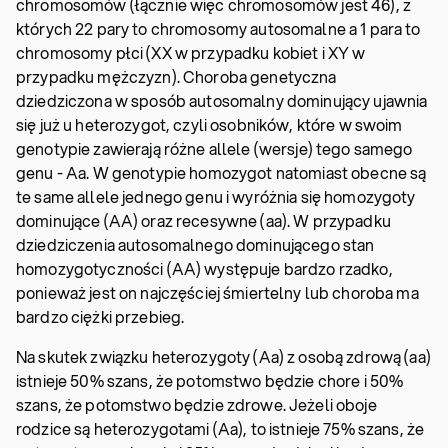
chromosomów (łącznie więc chromosomów jest 46), z
których 22 pary to chromosomy autosomalne a 1 para to
chromosomy płci (XX w przypadku kobiet i XY w
przypadku mężczyzn). Choroba genetyczna
dziedziczona w sposób autosomalny dominujący ujawnia
się już u heterozygot, czyli osobników, które w swoim
genotypie zawierają różne allele (wersje) tego samego
genu - Aa. W genotypie homozygot natomiast obecne są
te same allele jednego genu i wyróżnia się homozygoty
dominujące (AA) oraz recesywne (aa). W przypadku
dziedziczenia autosomalnego dominującego stan
homozygotyczności (AA) występuje bardzo rzadko,
ponieważ jest on najczęściej śmiertelny lub choroba ma
bardzo ciężki przebieg.
Na skutek związku heterozygoty (Aa) z osobą zdrową (aa)
istnieje 50% szans, że potomstwo będzie chore i 50%
szans, że potomstwo będzie zdrowe. Jeżeli oboje
rodzice są heterozygotami (Aa), to istnieje 75% szans, że