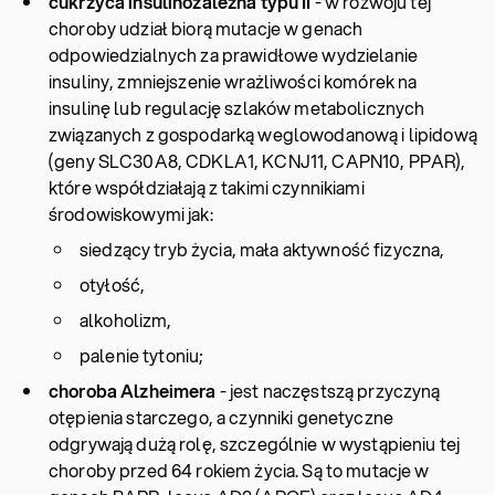
cukrzyca insulinozależna typu II
- w rozwoju tej
choroby udział biorą mutacje w genach
odpowiedzialnych za prawidłowe wydzielanie
insuliny, zmniejszenie wrażliwości komórek na
insulinę lub regulację szlaków metabolicznych
związanych z gospodarką weglowodanową i lipidową
(geny SLC30A8, CDKLA1, KCNJ11, CAPN10, PPAR),
które współdziałają z takimi czynnikiami
środowiskowymi jak:
siedzący tryb życia, mała aktywność fizyczna,
otyłość,
alkoholizm,
palenie tytoniu;
choroba Alzheimera
- jest naczęstszą przyczyną
otępienia starczego, a czynniki genetyczne
odgrywają dużą rolę, szczególnie w wystąpieniu tej
choroby przed 64 rokiem życia. Są to mutacje w