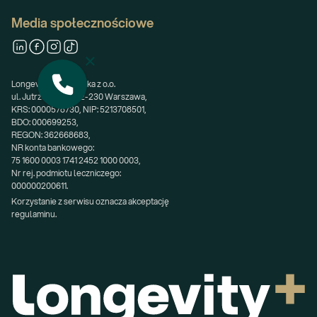
Media społecznościowe
Longevity Plus Spółka z o.o.
ul. Jutrzenki 100, 02-230 Warszawa,
KRS: 0000578730, NIP: 5213708501,
BDO: 000699253,
REGON: 362668683,
NR konta bankowego:
75 1600 0003 1741 2452 1000 0003,
Nr rej. podmiotu leczniczego:
000000200611.
Korzystanie z serwisu oznacza akceptację 
regulaminu.