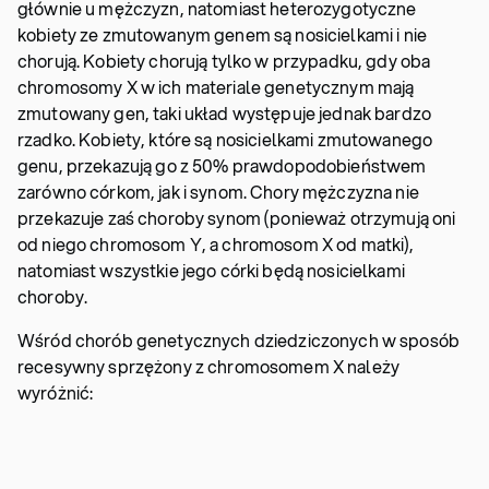
głównie u mężczyzn, natomiast heterozygotyczne
kobiety ze zmutowanym genem są nosicielkami i nie
chorują. Kobiety chorują tylko w przypadku, gdy oba
chromosomy X w ich materiale genetycznym mają
zmutowany gen, taki układ występuje jednak bardzo
rzadko. Kobiety, które są nosicielkami zmutowanego
genu, przekazują go z 50% prawdopodobieństwem
zarówno córkom, jak i synom. Chory mężczyzna nie
przekazuje zaś choroby synom (ponieważ otrzymują oni
od niego chromosom Y, a chromosom X od matki),
natomiast wszystkie jego córki będą nosicielkami
choroby.
Wśród chorób genetycznych dziedziczonych w sposób
recesywny sprzężony z chromosomem X należy
wyróżnić: