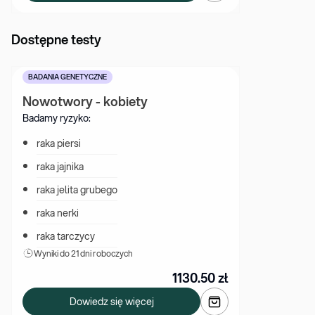
Dostępne testy
BADANIA GENETYCZNE
Nowotwory - kobiety
Badamy ryzyko:
raka piersi
raka jajnika
raka jelita grubego
raka nerki
raka tarczycy
Wyniki 
do 21 dni roboczych
1130.50
zł
Dowiedz się więcej