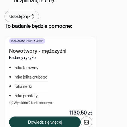
i bezpieczną terapię.
Udostępnij
To badanie będzie pomocne:
BADANIA GENETYCZNE
Nowotwory - mężczyźni
Badamy ryzyko:
raka tarczycy
raka jelita grubego
raka nerki
raka prostaty
Wyniki 
do 21 dni roboczych
1130.50
zł
Dowiedz się więcej