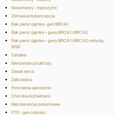
Nowotwory - mężczyźni
Zdrowa antykoncepcja
Rak piersi i jajnika - gen BRCA1
Rak piersi i jajnika – geny BRCA1 i BRCA2
Rak piersi i jajnika – geny BRCA1 i BRCA2 metodą
NGS
Celiakia
Nietolerancja laktozy
Zawał serca
Zakrzepica
Poronienia samoistne
Choroba Alzheimera
Nietolerancje pokarmowe
FTO - gen otyłości