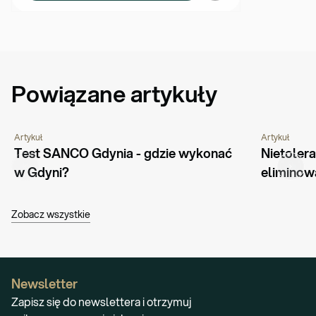
Powiązane artykuły
Artykuł
Artykuł
PYTANIA I ODPOWIEDZI
PORADNIK
CHOROBY I 
Test SANCO Gdynia - gdzie wykonać 
Nietolera
w Gdyni?
eliminow
Zobacz wszystkie
Newsletter
Zapisz się do newslettera i otrzymuj