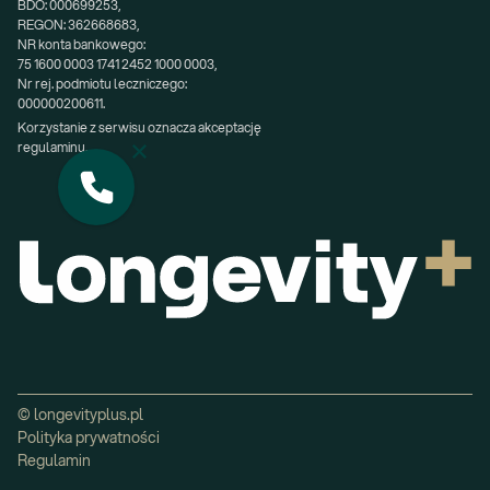
BDO: 000699253,
REGON: 362668683,
NR konta bankowego:
75 1600 0003 1741 2452 1000 0003,
Nr rej. podmiotu leczniczego:
000000200611.
Korzystanie z serwisu oznacza akceptację 
regulaminu.
© longevityplus.pl
Polityka prywatności
Regulamin